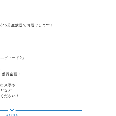
間45分生放送でお届けします！
エピソード2」
き、
ー獲得企画！
た出来事や
などなど
てください！
らんがな！」もあります！