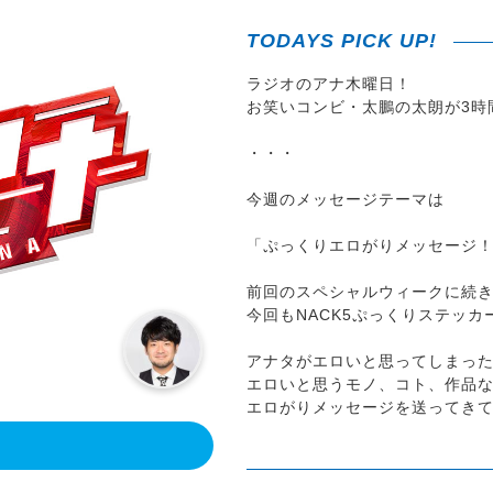
TODAYS PICK UP!
ラジオのアナ木曜日！
お笑いコンビ・太鵬の太朗が3時
・・・
今週のメッセージテーマは
「ぷっくりエロがりメッセージ！
前回のスペシャルウィークに続
今回もNACK5ぷっくりステッカ
アナタがエロいと思ってしまっ
エロいと思うモノ、コト、作品
エロがりメッセージを送ってき
！
また、今週は特別企画「エロ知