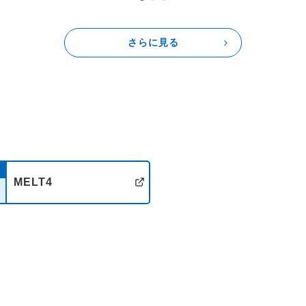
ゲストへのメッセージもお待ち
さらに見る
・・・
レギュラーコーナー！
▼1時15分＜ラジアナ木曜的お
太朗と番組ディレクターが週替
おススメのアーティストをピッ
今週は太朗のおススメアーティ
MELT4
イト
公式サイト
▼1時40分
2人組バンド・板歯目がパーソナ
＜板歯目のラジオ ～”いたはめ”
▼2時40分
ラジアナ木曜公認の食事時間！