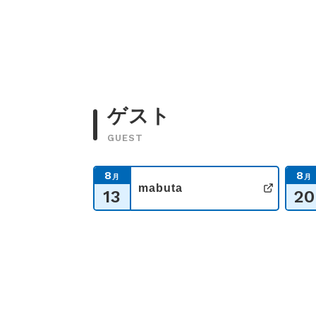
ゲスト
GUEST
8
8
月
月
mabuta
13
20
公式サ