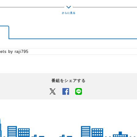
日本で唯一のウノ芸人・ウノ山
＜ウノ山本 ミッドナイトでろん
▼3時10分頃 ＜HIGH HOPES＞
ラジアナが注目する若手バンド
木曜日は3人組バンド・UNFAIR
ets by raji795
▼3時40分頃 ＜エロ知らんがな
太朗が思わず知らんがな！と突
エロいメッセージを送ってきて
番組をシェアする
※1～2行の短めのメッセージで
Twitter
Facebook
LINEでシェアするボタン
▼4時＜アリガトウレイジ＞
普段、素直に言えない誰かや何
アウトレイジ風(馬鹿野郎、この
セリフで送ってきてください！