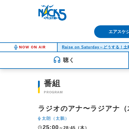
FM NACK5 79.5MHz（エフ
エアスケ
NOW ON AIR
Raise on Saturday～どうする
聴く
番組
PROGRAM
ラジオのアナ〜ラジアナ（
太朗（太鵬）
25:00
～28:45（木）