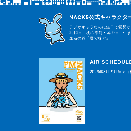
らじっと君
NACK5公式キャラク
ラジオキャラなのに無口で愛想が
3月3日（桃の節句・耳の日）生
座右の銘「足で稼ぐ」
AIR SCHEDUL
2026年8月-9月号＜