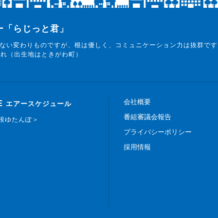
▼4時20分頃＜やだわえいきち
皆さんが「嫌だわ～」とテンシ
ター「らじっと君」
エピソードを送ってきてくださ
最終的にやだわえいきちがそん
ない変わりものですが、根は優しく、コミュニケーション力は抜群です
まれ（出生地はときがわ町）
番組紹介
会社概要
E
エアースケジュール
番組審議会報告
白根ゆたんぽ＞
プライバシーポリシー
採用情報