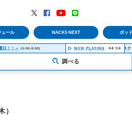
エムナックファイブ）
Twitter
Facebook
YouTube
LINE
ジュール
NACK5 NEXT
ポッ
！土曜日！！～
NOW PLAYING
アイスクリーム シ
04:34
(5:00-8:00)
調べる
木）