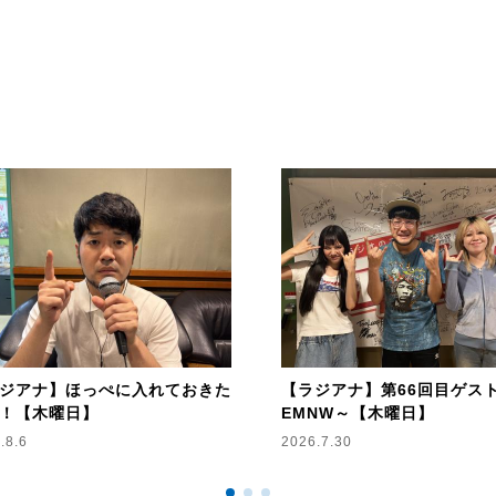
この2つのコーナーで
太朗の太朗が思わずぷっくりし
抽選でNACK5ぷっくりステッカ
・・・
【テーマメッセージ限定】
抜き打ちで太朗がメッセージに
ダメ出し希望の方はチェックボ
抜き打ちなのでいつダメ出しコ
結構キツめに言われる可能性が
覚悟がある方だけチェックして
ダメ出しされた場合のクレーム
・・・
ジアナ】ほっぺに入れておきた
【ラジアナ】第66回目ゲスト
！【木曜日】
EMNW～【木曜日】
2時台はゲストコーナー！
.8.6
2026.7.30
今週は3人組バンド・ぶどうジュ
ゲストにお迎えします！