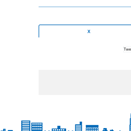
X
Twe