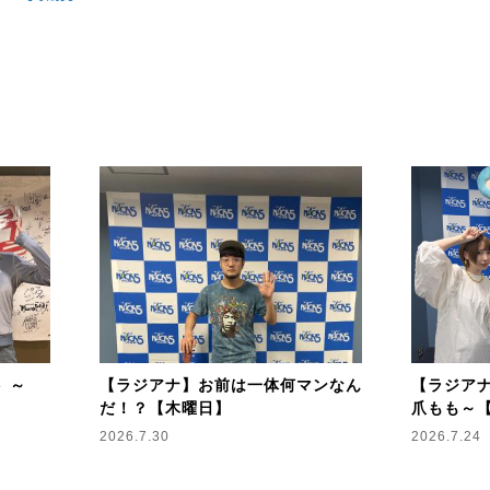
てしまったメッセージの中から
ーをプレゼント！
対してダメ出しや添削を行います。
ックスにチェックをいれてください。
ーナーをやるかは分かりません。
あるので
ください。
は受け付けません。
 ～
【ラジアナ】お前は一体何マンなん
【ラジアナ
だ！？【木曜日】
爪もも～
2026.7.30
2026.7.24
ースを