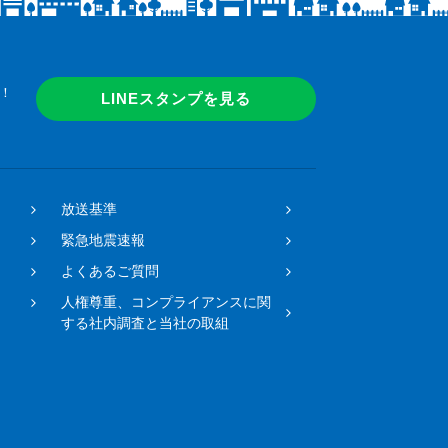
の成り上がり＞
ョンが成り下がってしまった
い！
なネガティブをすべてすてちまいます！
！
LINEスタンプを見る
放送基準
緊急地震速報
よくあるご質問
人権尊重、コンプライアンスに関
する社内調査と当社の取組