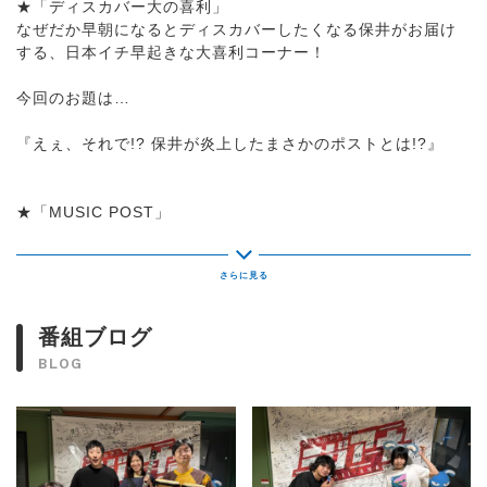
★「ディスカバー大の喜利」
なぜだか早朝になるとディスカバーしたくなる保井がお届け
する、日本イチ早起きな大喜利コーナー！
今回のお題は…
『えぇ、それで!? 保井が炎上したまさかのポストとは!?』
★「MUSIC POST」
あなたが今オススメしたい若手バンドや若手ミュージシャン
の情報お待ちしています！
自薦・他薦問いません！
随時、番組内で楽曲オンエアや番組ゲスト出演、「NEW
BASIC」でピックアップしていきます！
番組ブログ
BLOG
★今回のテーマ！
【もしも…】
もしも江戸時代に生まれていたら…