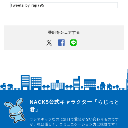
学校・部活にある変なルール、理不尽なルールをGreat
Tweets by raji795
Teacher 保井に報告してくれ！
寄せられたルールの中から毎週「MVH(Most Valuable 変)」
を決めていくぜ。
「MVH」に選ばれたらなんか良いことあるかもな。
番組をシェアする
《4時台》
Twitter
Facebook
LINEでシェアするボタン
★「NEW BASIC」
ラジアナ月曜がオススメする未来のベーシックミュージック
をご紹介！
★「ディスカバー大の喜利」
なぜだか早朝になるとディスカバーしたくなる保井がお届け
する、日本イチ早起きな大喜利コーナー！
今回のお題は…
らじっと君
NACK5公式キャラクター「らじっと
君」
『えぇ、それで!? 保井が炎上したまさかのポストとは!?』
ラジオキャラなのに無口で愛想がない変わりものです
が、根は優しく、コミュニケーション力は抜群です！