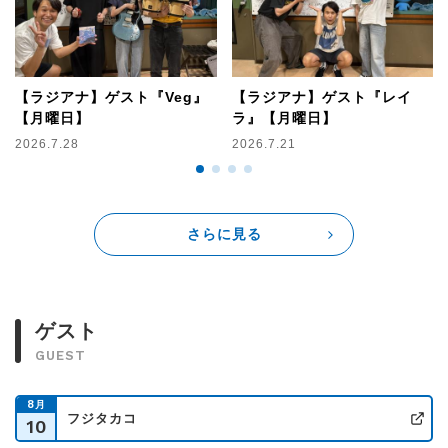
もしも自分が売れっ子アイドルだったら…
もしも明日地球がおわるとしたら…
…など、あなたの「もしも…」な話、お待ちしています！
【ラジアナ】ゲスト『Veg』
【ラジアナ】ゲスト『レイ
【月曜日】
ラ』【月曜日】
2026.7.28
2026.7.21
《1時台》
★「教え店長！」
バンドシーンの最前線、ライブハウス。
そんなライブハウスの店長に毎週生電話をつなぎ、
今のライブ事情、新人オススメバンドを教えてもらいます！
さらに見る
《1時40分》
★「Yastify リスナーリクエストSP」
ゲスト
毎週１つのアーティストをピックアップして、リスナーから
そのアーティストの好きな曲を募集。
GUEST
ランキング形式で紹介していきます！
8
月
今週ピックアップするアーティストは…
フジタカコ
10
公