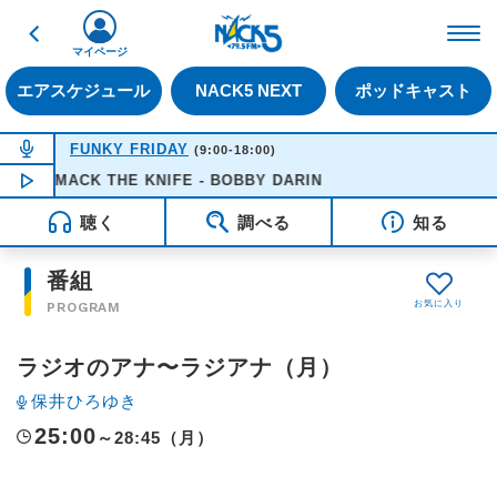
戻る
FM NACK5 79.5MHz（
マイページ
エアスケジュール
NACK5 NEXT
ポッドキャスト
NOW ON AIR
FUNKY FRIDAY
(9:00-18:00)
MACK THE KNIFE - BOBBY DARIN
NOW PLAYING
16:51
聴く
調べる
知る
番組
PROGRAM
ラジオのアナ〜ラジアナ（月）
保井ひろゆき
25:00
～28:45（月）