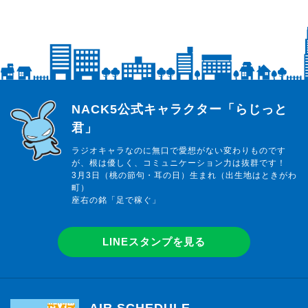
らじっと君
NACK5公式キャラクター「らじっと
君」
ラジオキャラなのに無口で愛想がない変わりものです
が、根は優しく、コミュニケーション力は抜群です！
3月3日（桃の節句・耳の日）生まれ（出生地はときがわ
町）
座右の銘「足で稼ぐ」
LINEスタンプを見る
AIR SCHEDULE