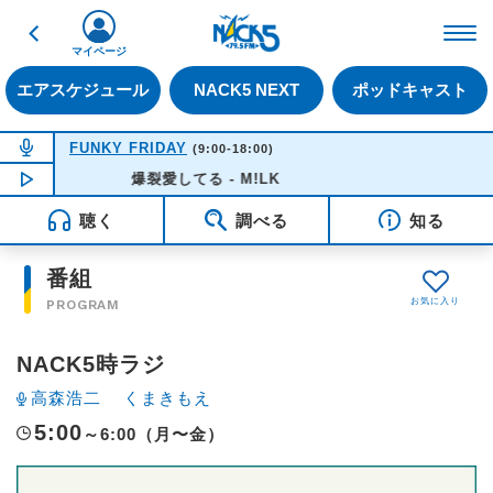
戻る
FM NACK5 79.5MHz（
マイページ
エアスケジュール
NACK5 NEXT
ポッドキャスト
NOW ON AIR
FUNKY FRIDAY
(9:00-18:00)
NOW PLAYING
爆裂愛してる - M!LK
10:20
聴く
調べる
知る
番組
PROGRAM
NACK5時ラジ
高森浩二
くまきもえ
5:00
～6:00（月〜金）