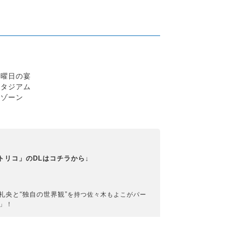
日曜日の宴
スタジアム
スゾーン
トリコ」のDLはコチラから↓
礼央と“
独自の世界観
”
を持つ佐々木もよこがパー
」！
組」！
日曜の午後は「カメパ」で！