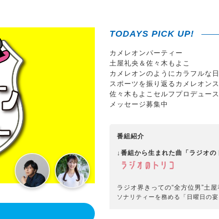
TODAYS PICK UP!
カメレオンパーティー
土屋礼央＆佐々木もよこ
カメレオンのようにカラフルな
スポーツを振り返るカメレオン
佐々木もよこセルフプロデュー
メッセージ募集中
番組紹介
↓番組から生まれた曲「ラジオの
ラジオ界きっての“全方位男”土屋
ソナリティーを務める
「日曜日の宴
！
家族で聴ける「バラエティー番