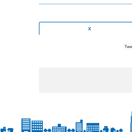
X
Twe