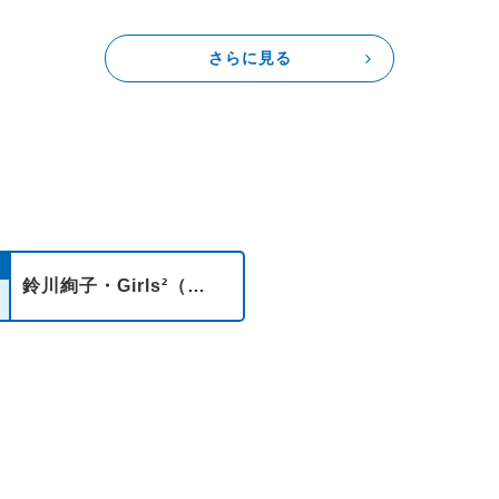
さらに見る
鈴川絢子・Girls²（小田柚葉・増田來亜）（※事前収録）【16時台】
イト