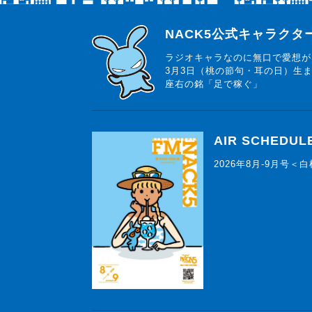
らじっと君
NACK5公式キャラク
ラジオキャラなのに無口で愛想が
3月3日（桃の節句・耳の日）生
座右の銘「足で稼ぐ」
AIR SCHEDUL
2026年8月-9月号＜