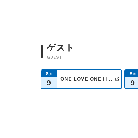
ゲスト
GUEST
8
8
月
月
ONE LOVE ONE HEART【14時台】
9
9
公式サ