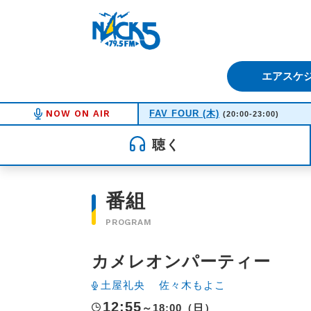
FM NACK5 79.5MHz（エフ
エアスケ
NOW ON AIR
FAV FOUR (木)
(20:00-23:00)
聴く
番組
PROGRAM
カメレオンパーティー
土屋礼央
佐々木もよこ
12:55
～18:00（日）