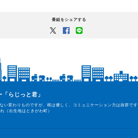
番組をシェアする
Twitter
Facebook
LINEでシェアするボタン
ター「らじっと君」
ない変わりものですが、根は優しく、コミュニケーション力は抜群です
まれ（出生地はときがわ町）