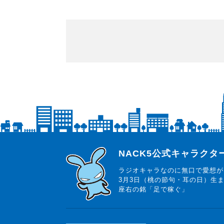
らじっと君
NACK5公式キャラク
ラジオキャラなのに無口で愛想が
3月3日（桃の節句・耳の日）生
座右の銘「足で稼ぐ」