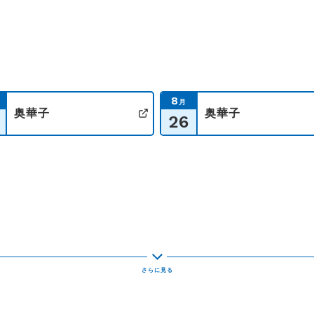
8
月
奥華子
奥華子
26
イト
公式サイト