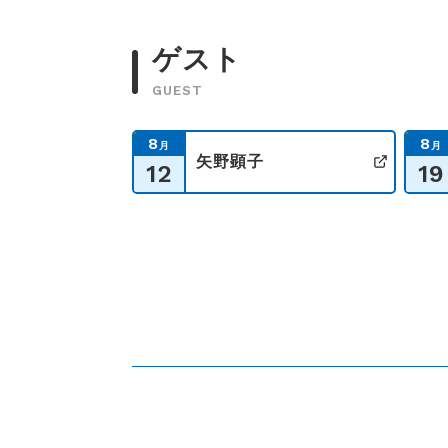
ゲスト
GUEST
8
8
月
月
矢野顕子
12
19
公式サ