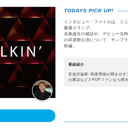
TODAYS PICK UP!
インタビュー・ファイルは、ミ
爆風スランプ。
名曲誕生の秘話や、デビュー当時
の武道館公演について、サンプ
前編。
番組紹介
音楽評論家･田家秀樹が聞き出す
の裏話などJ-POPファンなら聞
！