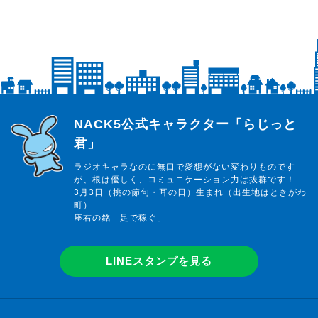
の岩井勇気が、
地元のラジオ局・FM NACK5で初のレギュラー番組を担当し
ます！
らじっと君
NACK5公式キャラクター「らじっと
君」
ラジオキャラなのに無口で愛想がない変わりものです
が、根は優しく、コミュニケーション力は抜群です！
3月3日（桃の節句・耳の日）生まれ（出生地はときがわ
町）
座右の銘「足で稼ぐ」
LINEスタンプを見る