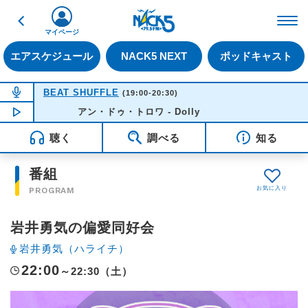
戻る
FM NACK5 79.5MHz（
マイページ
エアスケジュール
NACK5 NEXT
ポッドキャスト
NOW ON AIR
BEAT SHUFFLE
(19:00-20:30)
NOW PLAYING
アン・ドゥ・トロワ - Dolly
20:10
聴く
調べる
知る
番組
PROGRAM
岩井勇気の偏愛同好会
岩井勇気（ハライチ）
22:00
～22:30（土）