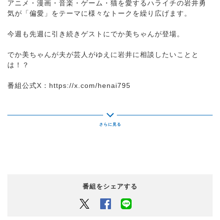
アニメ・漫画・音楽・ゲーム・猫を愛するハライチの岩井勇
気が「偏愛」をテーマに様々なトークを繰り広げます。
今週も先週に引き続きゲストにでか美ちゃんが登場。
でか美ちゃんが夫が芸人がゆえに岩井に相談したいことと
は！？
番組公式X：https://x.com/henai795
メッセージフォーム：
https://www.nack5.co.jp/message/5859
番組紹介
アニメ・漫画・音楽・ゲーム・猫を愛する岩井勇気（ハライ
チ）が
番組をシェアする
「偏愛」をテーマにトークを繰り広げ、
好きな音楽をみんなで
Twitter
Facebook
LINEでシェアするボタン
聴くだけの
トーク＆音楽番組。
今年デビュー２０周年を迎える「ハライチ」