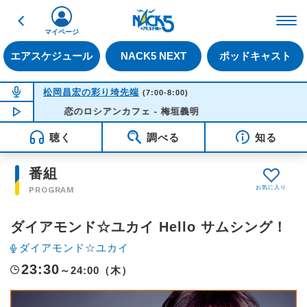
戻る
FM NACK5 79.5MHz（
マイページ
エアスケジュール
NACK5 NEXT
ポッドキャスト
NOW ON AIR
松岡昌宏の彩り埼先端
(7:00-8:00)
NOW PLAYING
恋のロシアンカフェ - 梅垣義明
05:42
聴く
調べる
知る
番組
PROGRAM
ダイアモンド☆ユカイ Hello サムシング！
ダイアモンド☆ユカイ
23:30
～24:00（木）