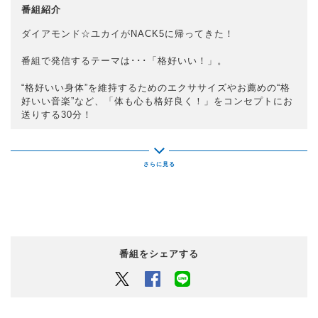
番組紹介
ダイアモンド☆ユカイがNACK5に帰ってきた！
番組で発信するテーマは･･･「格好いい！」。
“格好いい身体”を維持するためのエクササイズや
お薦めの“格
好いい音楽”など、「体も心も格好良く！」を
コンセプトにお
送りする30分！
あなたもこの番組を聴いてユカイと一緒に格好良くなろう！
番組をシェアする
Twitter
Facebook
LINEでシェアするボタン