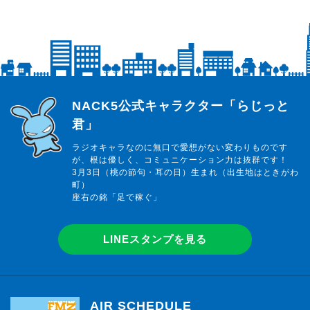
らじっと君
NACK5公式キャラクター「らじっと
君」
ラジオキャラなのに無口で愛想がない変わりものです
が、根は優しく、コミュニケーション力は抜群です！
3月3日（桃の節句・耳の日）生まれ（出生地はときがわ
町）
座右の銘「足で稼ぐ」
LINEスタンプを見る
AIR SCHEDULE