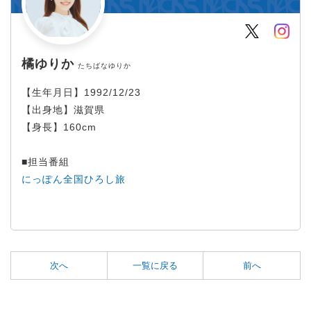
Twitter
Inst
橘ゆりか
たちばなゆりか
【生年月日】1992/12/23
【出身地】滋賀県
【身長】160cm
■担当番組
にっぽん全国ひろし旅
次へ
一覧に戻る
前へ