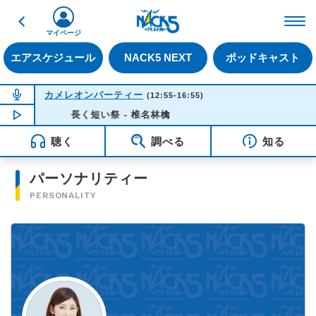
戻る
FM NACK5 79.5MHz（
マイページ
エアスケジュール
NACK5 NEXT
ポッドキャスト
NOW ON AIR
カメレオンパーティー
(12:55-16:55)
NOW PLAYING
長く短い祭 - 椎名林檎
16:35
聴く
調べる
知る
パーソナリティー
PERSONALITY