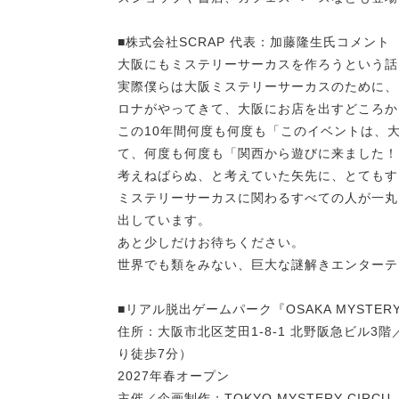
■株式会社SCRAP 代表：加藤隆生氏コメント
大阪にもミステリーサーカスを作ろうという話
実際僕らは大阪ミステリーサーカスのために、
ロナがやってきて、大阪にお店を出すどころか
この10年間何度も何度も「このイベントは、
て、何度も何度も「関西から遊びに来ました！
考えねばらぬ、と考えていた矢先に、とてもす
ミステリーサーカスに関わるすべての人が一丸
出しています。
あと少しだけお待ちください。
世界でも類をみない、巨大な謎解きエンターテ
■リアル脱出ゲームパーク『OSAKA MYSTERY
住所：大阪市北区芝田1-8-1 北野阪急ビル3
り徒歩7分）
2027年春オープン
主催／企画制作：TOKYO MYSTERY CIRCU