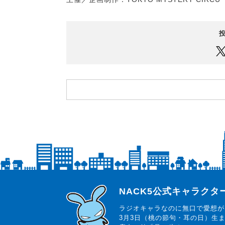
らじっと君
NACK5公式キャラク
ラジオキャラなのに無口で愛想が
3月3日（桃の節句・耳の日）生