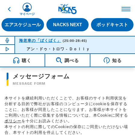
戻る
FM NACK5 79.5MHz（
マイページ
エアスケジュール
NACK5 NEXT
ポッドキャスト
NOW ON AIR
海老車の「ばくばく」
(25:00-28:45)
NOW PLAYING
アン・ドゥ・トロワ - Ｄｏｌｌｙ
01:34
聴く
調べる
知る
メッセージフォーム
MESSAGE FORM
本サイトを継続利用いただくことで、お客様のサイト利用状況を
分析する目的で弊社がお客様のコンピュータにcookieを保存する
ことに、お客様が同意したことになります。お客様が本サイトを
ご利用いただく際に収集する情報については、本Cookieに関する
ポリシー
を十分にお読みください。
本サイトの利用に際してのCookieの保存にご同意いただけない場
合、本サイトの利用を停止してください。