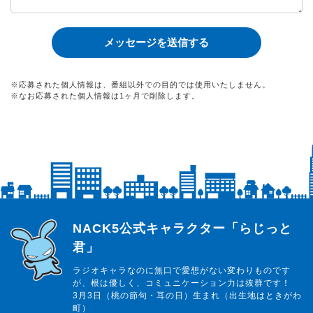
※応募された個人情報は、番組以外での目的では使用いたしません。
※なお応募された個人情報は1ヶ月で削除します。
らじっと君
NACK5公式キャラクター「らじっと
君」
ラジオキャラなのに無口で愛想がない変わりものです
が、根は優しく、コミュニケーション力は抜群です！
3月3日（桃の節句・耳の日）生まれ（出生地はときがわ
町）