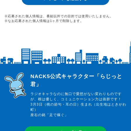
※応募された個人情報は、番組以外での目的では使用いたしません。
※なお応募された個人情報は1ヶ月で削除します。
らじっと君
NACK5公式キャラクター「らじっと
君」
ラジオキャラなのに無口で愛想がない変わりものです
が、根は優しく、コミュニケーション力は抜群です！
3月3日（桃の節句・耳の日）生まれ（出生地はときがわ
町）
座右の銘「足で稼ぐ」