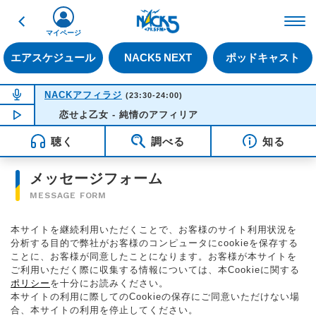
戻る
FM NACK5 79.5MHz（
マイページ
エアスケジュール
NACK5 NEXT
ポッドキャスト
NOW ON AIR
NACKアフィラジ
(23:30-24:00)
NOW PLAYING
恋せよ乙女 - 純情のアフィリア
23:43
聴く
調べる
知る
メッセージフォーム
MESSAGE FORM
本サイトを継続利用いただくことで、お客様のサイト利用状況を
分析する目的で弊社がお客様のコンピュータにcookieを保存する
ことに、お客様が同意したことになります。お客様が本サイトを
ご利用いただく際に収集する情報については、本Cookieに関する
ポリシー
を十分にお読みください。
本サイトの利用に際してのCookieの保存にご同意いただけない場
合、本サイトの利用を停止してください。