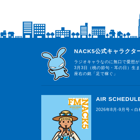
らじっと君
NACK5公式キャラク
ラジオキャラなのに無口で愛想が
3月3日（桃の節句・耳の日）生
座右の銘「足で稼ぐ」
AIR SCHEDUL
2026年8月-9月号＜