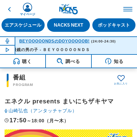
戻る
FM NACK5 79.5MHz（
マイページ
エアスケジュール
NACK5 NEXT
ポッドキャスト
NOW ON AIR
BEYOOOOONDSのDOYOOOOOB!
(24:00-24:30)
眼鏡の男の子 - ＢＥＹＯＯＯＯＯＮＤＳ
NOW PLAYING
00:04
聴く
調べる
知る
番組
PROGRAM
エネクル presents まいにちザキヤマ
山崎弘也（アンタッチャブル）
17:50
～18:00（月〜木）