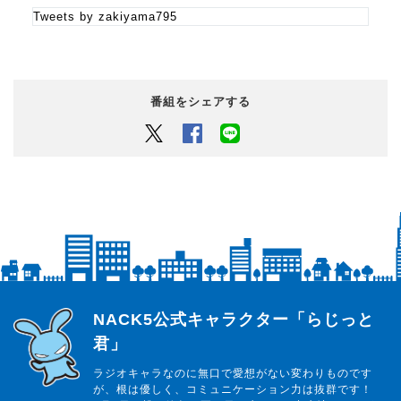
Tweets by zakiyama795
番組をシェアする
Twitter
Facebook
LINEでシェアするボタン
らじっと君
NACK5公式キャラクター「らじっと
君」
ラジオキャラなのに無口で愛想がない変わりものです
が、根は優しく、コミュニケーション力は抜群です！