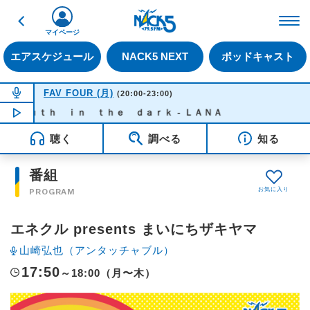
戻る
FM NACK5 79.5MHz（
マイページ
エアスケジュール
NACK5 NEXT
ポッドキャスト
NOW ON AIR
FAV FOUR (月)
(20:00-23:00)
ｒｕｔｈ ｉｎ ｔｈｅ ｄａｒｋ - ＬＡＮＡ
NOW PLAYING
22:10
聴く
調べる
知る
番組
PROGRAM
エネクル presents まいにちザキヤマ
山崎弘也（アンタッチャブル）
17:50
～18:00（月〜木）