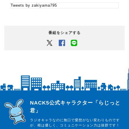
Tweets by zakiyama795
番組をシェアする
Twitter
Facebook
LINEでシェアするボタン
らじっと君
NACK5公式キャラクター「らじっと
君」
ラジオキャラなのに無口で愛想がない変わりものです
が、根は優しく、コミュニケーション力は抜群です！