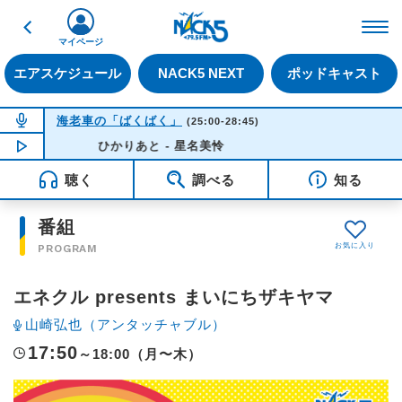
戻る
FM NACK5 79.5MHz（
マイページ
エアスケジュール
NACK5 NEXT
ポッドキャスト
NOW ON AIR
海老車の「ばくばく」
(25:00-28:45)
NOW PLAYING
ひかりあと - 星名美怜
02:34
聴く
調べる
知る
番組
PROGRAM
エネクル presents まいにちザキヤマ
山崎弘也（アンタッチャブル）
17:50
～18:00（月〜木）