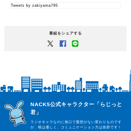
Tweets by zakiyama795
番組をシェアする
Twitter
Facebook
LINEでシェアするボタン
らじっと君
NACK5公式キャラクター「らじっと
君」
ラジオキャラなのに無口で愛想がない変わりものです
が、根は優しく、コミュニケーション力は抜群です！