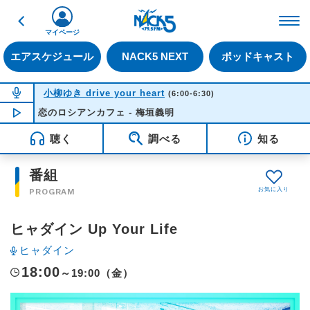
戻る
FM NACK5 79.5MHz（
マイページ
エアスケジュール
NACK5 NEXT
ポッドキャスト
NOW ON AIR
小柳ゆき drive your heart
(6:00-6:30)
恋のロシアンカフェ - 梅垣義明
NOW PLAYING
05:42
聴く
調べる
知る
番組
PROGRAM
ヒャダイン Up Your Life
ヒャダイン
18:00
～19:00（金）