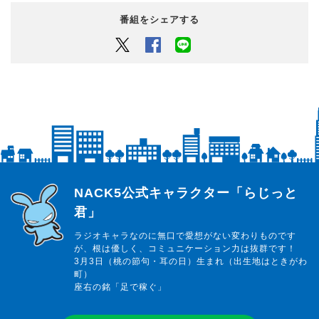
番組をシェアする
Twitter
Facebook
LINEでシェアするボタン
らじっと君
NACK5公式キャラクター「らじっと
君」
ラジオキャラなのに無口で愛想がない変わりものです
が、根は優しく、コミュニケーション力は抜群です！
3月3日（桃の節句・耳の日）生まれ（出生地はときがわ
町）
座右の銘「足で稼ぐ」