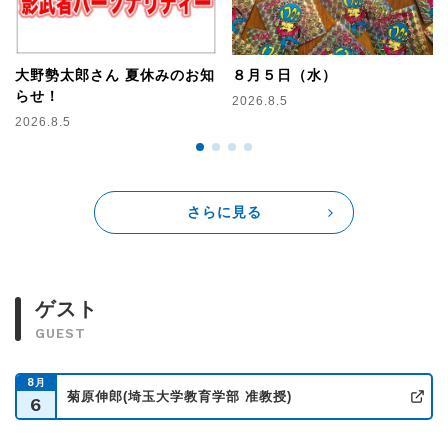
『THE SEITARO☆RADIO SHOW 1700』
ラジアンたちの1日を締めくくる夕方５時からの50分！
月曜から木曜まで、デイリーな話題はもちろん、楽園ラジオのエ
大野勢太郎さん 夏休みのお知
８月５日（水）
ンターテインメントさに ウォーミングアップミュージックのビビ
ッドな味も加えてお送りします。
らせ！
2026.8.5
2026.8.5
夕方5時15分頃からは日替わりコーナーもありますよ！
・月曜日は、ラジアンの大切な人へ向けた手紙を紹介する
『17RADIO LETTER ～拝啓 ◯◯
様へ～』
・火曜日は、
専門家と電話をつなぐ『テレフォン☆1700』
さらに見る
・水曜日は、グルメスポットなどを紹介する 『ドライブ☆1700』
・木曜日はフリーダムな50分間! 『フリーダム☆1700スペシャル
トーク』
ラジアンの皆さんからご意見を頂いたり、
マラカスを振ったり、
ゲスト
スペシャルアシスタントの方と一緒に進行します。
GUEST
8
月
菊原伸郎(埼玉大学教育学部 准教授)
6
公