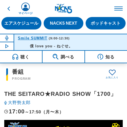
戻る
FM NACK5 79.5MHz（
マイページ
エアスケジュール
NACK5 NEXT
ポッドキャスト
NOW ON AIR
Smile SUMMIT
(9:00-12:30)
NOW PLAYING
僕 love you - ねぐせ。
09:23
聴く
調べる
知る
番組
PROGRAM
THE SEITARO★RADIO SHOW「1700」
大野勢太郎
17:00
～17:50（月〜木）