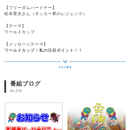
【フリーダムパートナー】
松本育夫さん（サッカー界のレジェンド）
【テーマ】
ワールドカップ
【メッセージテーマ】
ワールドカップ！私の注目ポイント！！
あなたが今回のワールドカップで注目していることは何です
か？
日本代表はもちろん海外まで、
注目選手や対戦カード、戦術などなど、
番組ブログ
あなたが気になるワールドカップの見どころを教えてくださ
BLOG
い！
#nack5 #17ラジアン
番組紹介