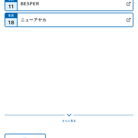
BESPER
11
公
番組紹介
8
月
ニューアヤカ
18
公