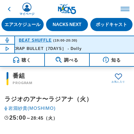
戻る
FM NACK5 79.5MHz（
マイページ
エアスケジュール
NACK5 NEXT
ポッドキャスト
NOW ON AIR
BEAT SHUFFLE
(19:00-20:30)
SCRAP BULLET［7DAYS］ - Dolly
NOW PLAYING
20:21
聴く
調べる
知る
番組
PROGRAM
ラジオのアナ〜ラジアナ（火）
岩淵紗貴(MOSHIMO)
25:00
～28:45（火）