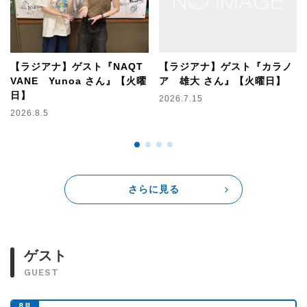
【3時台】
《ミュージックチューズデー》
【ラジアナ】ゲスト『NAQT
【ラジアナ】ゲスト『カラノ
VANE Yunoa さん』【火曜
ア 雄大 さん』【火曜日】
あなたの日常の出来事、どうでもいい報告、ライトな悩み事
日】
2026.7.15
なんでも送ってください！
2026.8.5
岩淵さんがあなたの日常のエピソードにピッタリな楽曲をセ
レクトします！
《THIS IS 煩悩！》
あなたが体験した
全然下ネタじゃないのになんでか下ネタに聞こえてしまった
さらに見る
エピソード募集します。
【4時台】
ゲスト
《もしもの少女漫画ストーリー》
少女漫画に出てきそうな超イケメンキャラになりきった、
GUEST
イケメンなアンサーをお待ちしています！
8
月