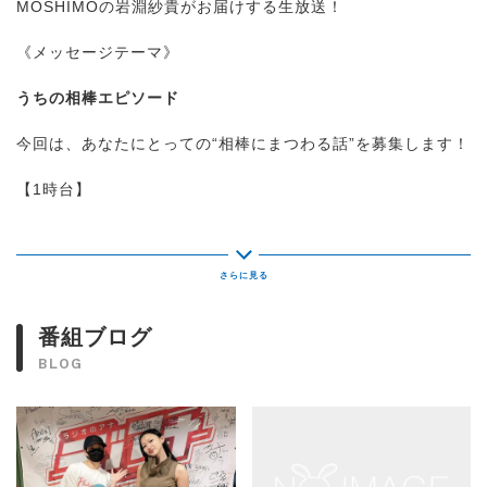
MOSHIMOの岩淵紗貴がお届けする生放送！
《メッセージテーマ》
うちの相棒エピソード
今回は、あなたにとっての“相棒にまつわる話”を募集します！
【1時台】
《ラジアナ新人発掘部》
あなたからの新人アーティストのご推薦もお待ちしていま
す！
これから来て欲しい新人アーティストを発掘していきます！
番組ブログ
《1時40分》
BLOG
「キングサリのグサリと刺さるラジオ」
【2時台】
ゲスト:
カラノア