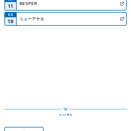
BESPER
11
公
8
月
番組紹介
ニューアヤカ
18
公