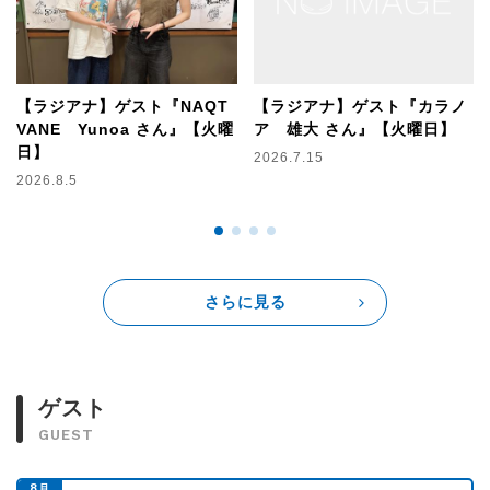
ゲスト:
ORCALAND
【3時台】
【ラジアナ】ゲスト『NAQT
【ラジアナ】ゲスト『カラノ
《ミュージックチューズデー》
VANE Yunoa さん』【火曜
ア 雄大 さん』【火曜日】
日】
2026.7.15
あなたの日常の出来事、どうでもいい報告、ライトな悩み事
2026.8.5
なんでも送ってください！
岩淵さんがあなたの日常のエピソードにピッタリな楽曲をセ
レクトします！
《THIS IS 煩悩！》
あなたが体験した
さらに見る
全然下ネタじゃないのになんでか下ネタに聞こえてしまった
エピソード募集します。
【4時台】
ゲスト
《もしもの少女漫画ストーリー》
GUEST
少女漫画に出てきそうな超イケメンキャラになりきった、
イケメンなアンサーをお待ちしています！
8
月