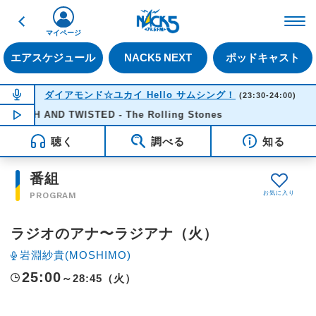
戻る
FM NACK5 79.5MHz（
マイページ
エアスケジュール
NACK5 NEXT
ポッドキャスト
NOW ON AIR
ダイアモンド☆ユカイ Hello サムシング！
(23:30-24:00)
UGH AND TWISTED - The Rolling Stones
NOW PLAYING
23:32
聴く
調べる
知る
番組
PROGRAM
ラジオのアナ〜ラジアナ（火）
岩淵紗貴(MOSHIMO)
25:00
～28:45（火）