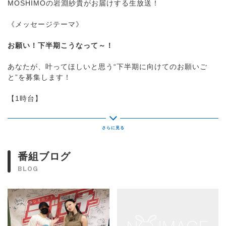
MOSHIMOの岩淵紗貴がお届けする生放送！
《メッセージテーマ》
お願い！下半期こうなって～！
あなたが、叶ってほしいと思う“下半期に向けてのお願いご
と”を募集します！
【1時台】
《ラジアナ新人発掘部》
あなたからの新人アーティストのご推薦もお待ちしていま
す！
これから来て欲しい新人アーティストを発掘していきます！
番組ブログ
BLOG
《1時40分》
「キングサリのグサリと刺さるラジオ」
【2時台】