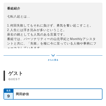
番組紹介
七転八起とは…
1.何回失敗してもそれに負けず、勇気を奮い起こすこと。
2.人生には浮き沈みが多いということ。
座右の銘としても人気のある言葉です。
番組では、パーソナリティーの山北早紀とMonthlyアシスタ
ントと共に、「失敗」を糧に今に至っている人物や事柄にフ
ォーカスしていきます。
ゲスト
GUEST
8
月
岡田紗佳
9