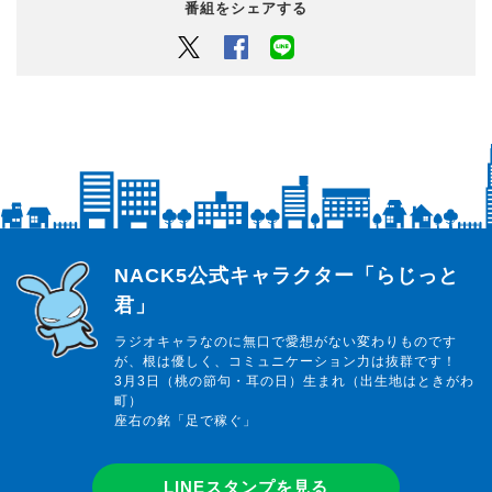
番組をシェアする
Twitter
Facebook
LINEでシェアするボタン
らじっと君
NACK5公式キャラクター「らじっと
君」
ラジオキャラなのに無口で愛想がない変わりものです
が、根は優しく、コミュニケーション力は抜群です！
3月3日（桃の節句・耳の日）生まれ（出生地はときがわ
町）
座右の銘「足で稼ぐ」
LINEスタンプを見る