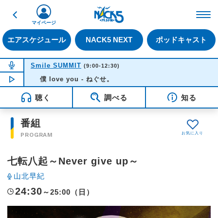
戻る
FM NACK5 79.5MHz（
マイページ
エアスケジュール
NACK5 NEXT
ポッドキャスト
NOW ON AIR
Smile SUMMIT
(9:00-12:30)
NOW PLAYING
僕 love you - ねぐせ。
09:23
聴く
調べる
知る
番組
PROGRAM
七転八起～Never give up～
山北早紀
24:30
～25:00（日）