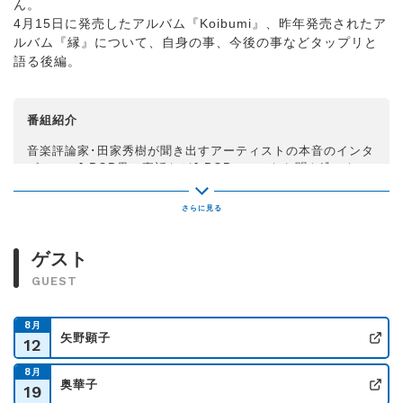
ん。
4月15日に発売したアルバム『Koibumi』、昨年発売されたア
ルバム『縁』について、自身の事、今後の事などタップリと
語る後編。
番組紹介
音楽評論家･田家秀樹が聞き出すアーティストの本音のインタ
ビュー、
J-POP界の裏話などJ-POPファンなら聞き逃せない
魅力満載でお送りする30分。
ゲスト
GUEST
8
月
矢野顕子
12
公
8
月
奥華子
19
公