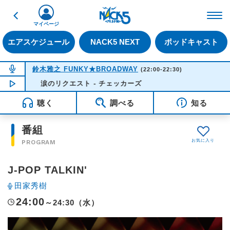
戻る
FM NACK5 79.5MHz（
マイページ
エアスケジュール
NACK5 NEXT
ポッドキャスト
NOW ON AIR
鈴木雅之 FUNKY★BROADWAY
(22:00-22:30)
NOW PLAYING
涙のリクエスト - チェッカーズ
22:22
聴く
調べる
知る
番組
PROGRAM
J-POP TALKIN'
田家秀樹
24:00
～24:30（水）