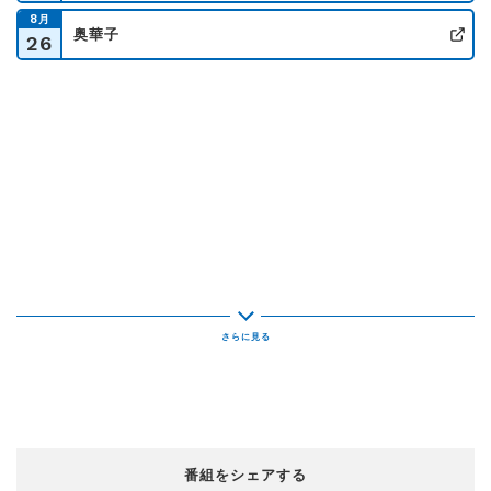
8
月
奥華子
26
公
番組をシェアする