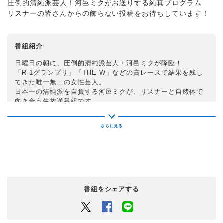
圧倒的清純派芸人！河邑ミクがお送りする純真プログラム
リスナーの皆さんからの飾らない投稿をお待ちしています！
番組紹介
日曜日の朝に、圧倒的清純派芸人・河邑ミクが降臨！
「R-1グランプリ」「THE W」などの賞レースで結果を残し
てきた唯一無二の女性芸人。
日本一の清純派を自負する河邑ミクが、リスナーと自然体で
向き合う生放送番組です。
「INNOCENT＝純真」と「SALON＝社交場」という2つの言
葉を持つこの番組では、
日頃の喧噪を忘れ、清い心を取り戻し、明日からの英気を養
っていくことを目指していきます。
番組をシェアする
Twitter
Facebook
LINEでシェアするボタン