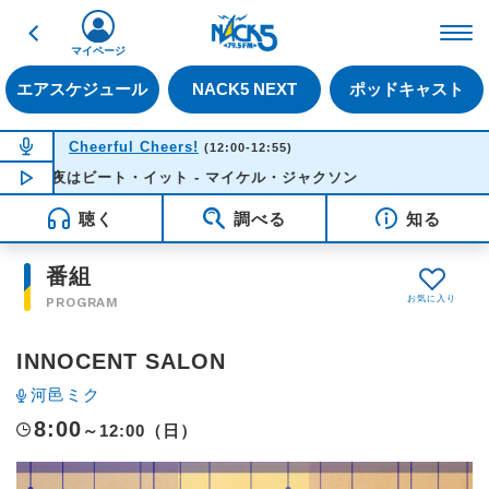
戻る
FM NACK5 79.5MHz（
マイページ
エアスケジュール
NACK5 NEXT
ポッドキャスト
NOW ON AIR
Cheerful Cheers!
(12:00-12:55)
今夜はビート・イット - マイケル・ジャクソン
NOW PLAYING
12:35
聴く
調べる
知る
番組
PROGRAM
INNOCENT SALON
河邑ミク
8:00
～12:00（日）