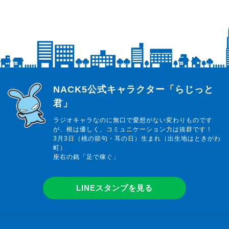
らじっと君
NACK5公式キャラクター「らじっと
君」
ラジオキャラなのに無口で愛想がない変わりものです
が、根は優しく、コミュニケーション力は抜群です！
3月3日（桃の節句・耳の日）生まれ（出生地はときがわ
町）
座右の銘「足で稼ぐ」
LINEスタンプを見る