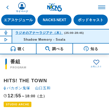
戻る
FM NACK5 79.5MHz（
マイページ
エアスケジュール
NACK5 NEXT
ポッドキャスト
NOW ON AIR
ラジオのアナ〜ラジアナ（木）
(25:00-28:45)
NOW PLAYING
Shadow Memory - Soala
04:22
聴く
調べる
知る
番組
PROGRAM
HITS! THE TOWN
バカボン鬼塚
山口五和
12:55
～18:00（土）
STUDIO ARCHE