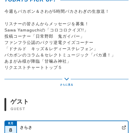
今週もバカボン＆さわが5時間バカさわぎの生放送！
リスナーの皆さんからメッセージを募集！
Sawa Yamaguchiの「コロコロクイズ!!」
投稿コーナー「日常野郎 鬼ガイバー」
ファンフラ公認のパクリ逆電クイズコーナー
「ドナルド キッズ＆レディーステレフォン」
バカボンのコラム＆セレクトミュージック「バカ通！」
あまがみ様が降臨「甘噛み神社」
リクエストチャートトップ５
大宮駅西口 アルシェビル５階の
「NACK5スタジオアルシェ」から公開生放送！
ゲスト
番組紹介
GUEST
土曜の午後を笑いと音楽で盛り上げる大型番組 「HITS! THE
TOWN」！！
8
月
さらさ
8
公
ラジオにとって土曜の午後帯は、車で移動中のファミリー、