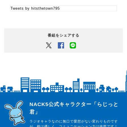
Tweets by hitsthetown795
番組をシェアする
Twitter
Facebook
LINEでシェアするボタン
らじっと君
NACK5公式キャラクター「らじっと
君」
ラジオキャラなのに無口で愛想がない変わりものです
が、根は優しく、コミュニケーション力は抜群です！