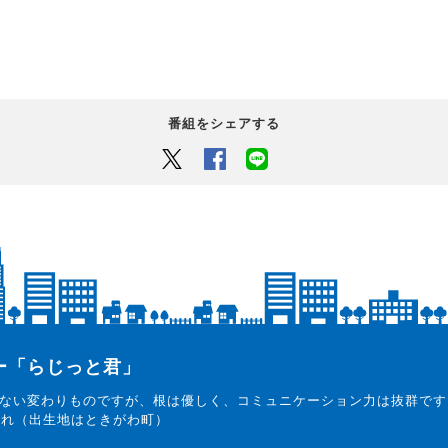
番組をシェアする
Twitter
Facebook
LINEでシェアするボタン
ター「らじっと君」
ない変わりものですが、根は優しく、コミュニケーション力は抜群です
まれ（出生地はときがわ町）