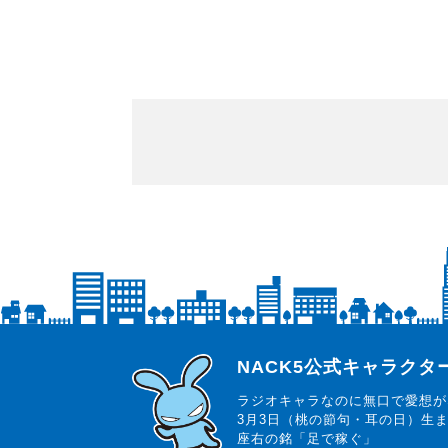
らじっと君
NACK5公式キャラク
ラジオキャラなのに無口で愛想が
3月3日（桃の節句・耳の日）生
座右の銘「足で稼ぐ」