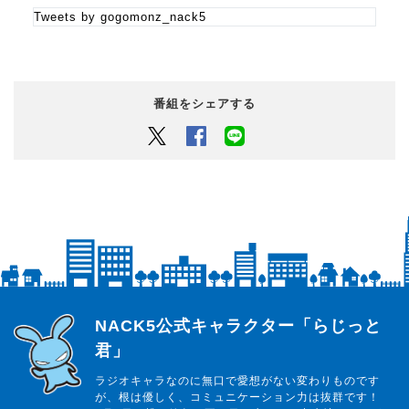
Tweets by gogomonz_nack5
【GOGOMONZ タイムスケジュール】
13:05 NEWS
13:08 交通情報
13:30 交通情報
14:00 NEWS
番組をシェアする
14:03 交通情報
14:30 交通情報
Twitter
Facebook
LINEでシェアするボタン
15:00 NEWS
15:03 交通情報
15:20 DRIVE A GOGOMONZ～素敵なクルマライフ～
15:50 DREAM CARAVAN（火・木）
16:00 AFTERNOON LINE
16:06 交通情報
16:36 交通情報
らじっと君
NACK5公式キャラクター「らじっと
君」
ラジオキャラなのに無口で愛想がない変わりものです
が、根は優しく、コミュニケーション力は抜群です！