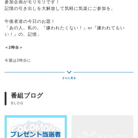
参加企画がモリモリです！
記憶の引き出しを大解放して気軽に気楽にご参加を。
午後者達の今日のお題！
「あの人。私の。『嫌われたくない！』or『嫌われてもい
い！』の、記憶」
＜2時台＞
今週は2時台に
【美味し〜い！が大集合GOGOMONZ『ハイウェイめし感謝祭』スペシ
ャル】を
お届けしています。
レポーターはコウメ太夫＆小林アナ♪
メッセージテーマは
番組ブログ
「サービスエリア・パーキングエリア『私の大好きメニュー』報告会」
BLOG
メッセージをご紹介した方にはGOGOMONZステッカーをプレゼント！
【小さくってごめんね！これが私の人生SECOND】
あなたの人生における、
とってもと～～～っても小さな行いを報告してください。