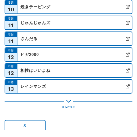
8
月
手紙にしたためてください。心の大掃除をお手伝いいたします。
焼きテーピング
10
公
8
月
じゅんじゅんズ
＜4時台＞【4時のGOGOMONZ】
11
公
8
月
メッセージテーマはこちら！
さんだる
11
①「おろ？！『それがどうした？！』『だからなんだ？！』の、記憶」
公
②「おろ？！『クソバイト』or『クズバイト』or『アホバイト』の記
8
月
ヒガ2000
憶」
12
公
③「『今は令和だぞ！』or『平成が抜けない』or『どっぷり昭和』報告
8
月
会」
相性はいいよね
12
公
◆リクエストは【リクエストBOX】のフォームでお待ちしてます！
8
月
レインマンズ
13
公
8
月
番組紹介
本多スイミングスクール
13
公
午後はおまかせ「ごごもんず」 午後は楽しく「ゴゴモンズ」
さいたま在住の落語家・三遊亭鬼丸と、アイドル鳥越、横田
かおり がお送りする生ワイド番組「GOGOMONZ」。
X
午後に集うリスナー「午後モン」の輪が大きく大きくなることを
願って「GOGOMONZ」。あなたのご参加お待ちしています！