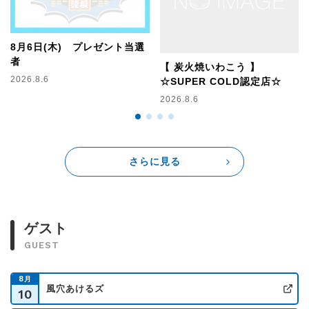
※【お金を持っている人観察会】はお休みです。
8月6日(木) プレゼント当選
＜3時台＞
者
【 炭火焼いわこう 】
2026.8.6
☆SUPER COLD認定店☆
【アリオ川口 presents GOGOMONZ ショッピングエピソード
お買
2026.8.6
い物は「小さな夢と冒険！」】
メッセージテーマは
「お買い物中に現れる『迷惑な人』or『不快な人』or『面倒な人』の記
憶」。
メッセージをご紹介した方全員にGOGOMONZステッカーをプレゼント
さらに見る
♪
【DRIVE A GOGOMONZ 素敵なクルマライフ】
水曜日のテーマは
ゲスト
「私の。あの人の。『言わない』or『伝えない』or『教えない』の、記
GUEST
憶」です。
【義理と名の付く家族への手紙！】
8
月
風穴あけるズ
義理の母、義理の父、義理の兄、義理の姉 and more！
10
公
義理と名の付く家族へ、面と向かって言えないことを、