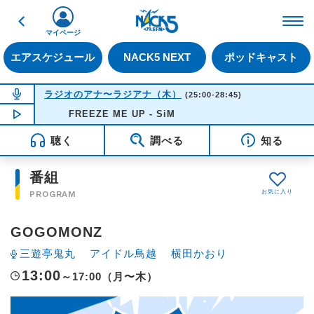
戻る
FM NACK5 79.5MHz（
マイページ
エアスケジュール
NACK5 NEXT
ポッドキャスト
NOW ON AIR
ラジオのアナ〜ラジアナ（木）
(25:00-28:45)
NOW PLAYING
FREEZE ME UP - SiM
01:17
聴く
調べる
知る
番組
PROGRAM
GOGOMONZ
三遊亭鬼丸
アイドル鳥越
横田かおり
13:00
～17:00（月〜木）