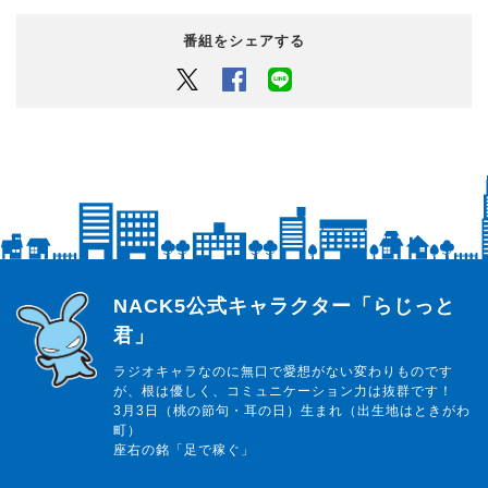
番組をシェアする
Twitter
Facebook
LINEでシェアするボタン
らじっと君
NACK5公式キャラクター「らじっと
君」
ラジオキャラなのに無口で愛想がない変わりものです
が、根は優しく、コミュニケーション力は抜群です！
3月3日（桃の節句・耳の日）生まれ（出生地はときがわ
町）
座右の銘「足で稼ぐ」