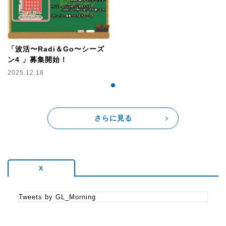
8:30～ 宇都美慶子 笑顔でスタート『毎朝のビタミントーク』
番組紹介
「波活〜Radi＆Go〜シーズ
ン4 」募集開始！
アロハ太朗(月～木)・柴田聡(金)の2人がアナタの朝時間に寄
り添う3時間のプログラム！
2025.12.18
“Good Luck！ ”を合言葉にどこか気乗りしない朝時間が“すこ
～し軽やかな気持ち”になれるようにお届けしています！
さらに見る
X
Tweets by GL_Morning