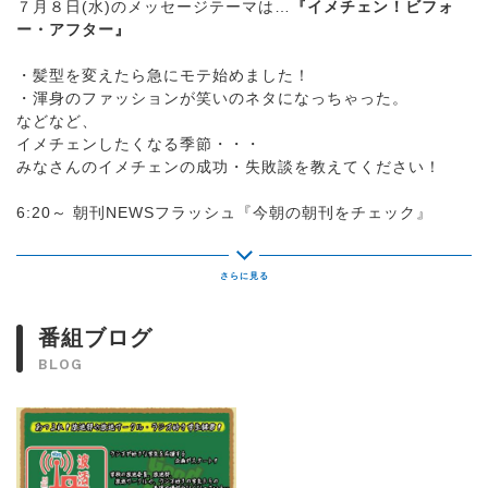
７月８日(水)のメッセージテーマは…
『イメチェン！ビフォ
ー・アフター』
・髪型を変えたら急にモテ始めました！
・渾身のファッションが笑いのネタになっちゃった。
などなど、
イメチェンしたくなる季節・・・
みなさんのイメチェンの成功・失敗談を教えてください！
6:20～ 朝刊NEWSフラッシュ『今朝の朝刊をチェック』
7:15～ エコノモーニング『慶應義塾大学ビジネススクール 教
授 小幡績さんの経済教室』
7:35～ Today's トレンドEYE『トレンド独自調査 水曜日テー
マ…音楽』
7:50～ Beautiful Words『著名人が発した「名言」「素敵な
番組ブログ
言葉」』
BLOG
8:05～ 昨日、家に帰ったら...『あなたの昨夜の出来事、教え
てください』
8:10～ しりとリクエスト『しりとり形式でリクエス曲をお届
け』
8:15～ 朝情報★埼玉『あなたからのメッセージと共に、埼玉
県の情報をお届け』