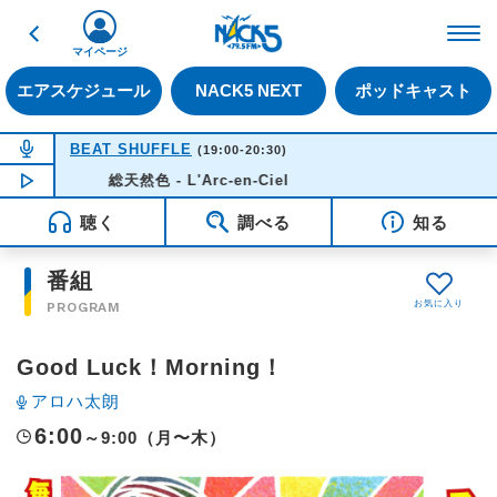
戻る
FM NACK5 79.5MHz（
マイページ
エアスケジュール
NACK5 NEXT
ポッドキャスト
NOW ON AIR
BEAT SHUFFLE
(19:00-20:30)
NOW PLAYING
総天然色 - L'Arc-en-Ciel
19:15
聴く
調べる
知る
番組
PROGRAM
Good Luck！Morning！
アロハ太朗
6:00
～9:00（月〜木）