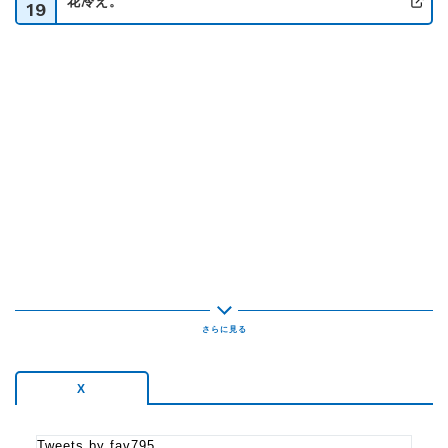
花冷え。
19
公
なつかしいあの曲で、
ちょっとリラックスしませんか？！
▼でか美の「○」！
「め」から始まるでか美ちゃんの
イメージや噂、目撃情報などを送ってください！
◆9:30～
「佐々木李子のリコサカ！」
今夜のテーマは…
【“７”にまつわる話！】
◆10:15～
今夜のゲストは「s**t kingz」がご登場！
番組Xのアカウントは【@fav795】
ポストする時は、ハッシュタグ【#fav795】を付けてつぶやい
て下さい！
X
Tweets by fav795