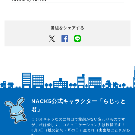
番組紹介
オトナの「好き」を集めて、オトナの楽しさを満喫する3時間
職場では上司と部下の間で板挟み。家庭でも肩身の狭い思い
番組をシェアする
を強いられ…
働き盛りの世代にとっては、何かと息苦しい事が多い現代社
Twitter
Facebook
LINEでシェアするボタン
会。
そんな「大人」層をメインターゲットに、
「ポジティブ」「笑顔」を世の中に提供するのがこの番組。
オトナが元気になると日本が元気になるプログラム！
らじっと君
NACK5公式キャラクター「らじっと
君」
ラジオキャラなのに無口で愛想がない変わりものです
が、根は優しく、コミュニケーション力は抜群です！
3月3日（桃の節句・耳の日）生まれ（出生地はときがわ