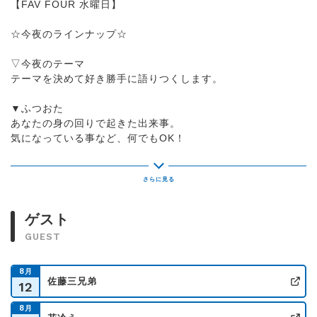
【FAV FOUR 水曜日】
☆今夜のラインナップ☆
▽今夜のテーマ
テーマを決めて好き勝手に語りつくします。
▼ふつおた
あなたの身の回りで起きた出来事。
気になっている事など、何でもOK！
▽FAVs SDGs
今、何かと耳にする「SDGs」について
『正しく学び・楽しく笑う』コーナー
ゲスト
▼笛！
GUEST
リコーダーを「古坂さんがテキトーに吹いて」
そのメロディに、「言葉を乗せてもらう」というコーナー！
8
月
佐藤三兄弟
12
▼LUVandSOUL KENTAのなつかしパーキング
公
夜もお仕事お疲れさまです！
8
月
なつかしい思い出話と、