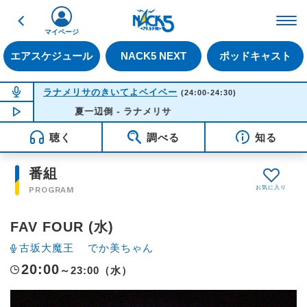
戻る
FM NACK5 79.5MHz（
マイページ
エアスケジュール
NACK5 NEXT
ポッドキャスト
NOW ON AIR
ラナメリサのきいてよベイベー
(24:00-24:30)
NOW PLAYING
夏一辺倒 - ラナメリサ
00:03
聴く
調べる
知る
番組
PROGRAM
FAV FOUR (水)
古坂大魔王
でか美ちゃん
20:00
～23:00（水）