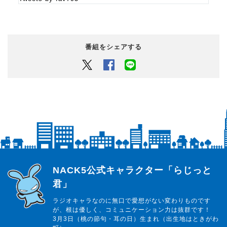
番組をシェアする
Twitter
Facebook
LINEでシェアするボタン
らじっと君
NACK5公式キャラクター「らじっと
君」
ラジオキャラなのに無口で愛想がない変わりものです
が、根は優しく、コミュニケーション力は抜群です！
3月3日（桃の節句・耳の日）生まれ（出生地はときがわ