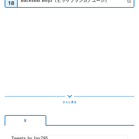
Backseat Boyz（ビッケブランカ／ユージ）
18
公
番組のXアカウントは〈@fav795〉
ハッシュタグ〈#fav795〉をつけてポストしてください！
番組紹介
オトナの「好き」を集めて、オトナの楽しさを満喫する3時間
職場では上司と部下の間で板挟み。家庭でも肩身の狭い思い
を強いられ…
働き盛りの世代にとっては、何かと息苦しい事が多い現代社
会。
そんな「大人」層をメインターゲットに、
「ポジティブ」「笑顔」を世の中に提供するのがこの番組。
X
オトナが元気になると日本が元気になるプログラム！
Tweets by fav795