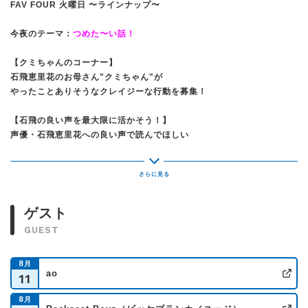
FAV FOUR 火曜日 〜ラインナップ〜
今夜のテーマ：
つめた〜い話！
【クミちゃんのコーナー】
石飛恵里花のお母さん"クミちゃん"が
やったことありそうなクレイジーな行動を募集！
【石飛の良い声を最大限に活かそう！】
声優・石飛恵里花への良い声で読んでほしい
大喜利のお題を募集！
【アマイワナのアイワナビ！】
アーティスト・アマイワナさんが担当！
ゲスト
【ギャルのコーナー】
GUEST
"ギャル男"JOYと"ギャル"エリカに
聞いてほしい愚痴やモヤモヤを募集！
8
月
ao
11
【ゲスト】
公
LUVandSOUL
KENTA
さん
8
月