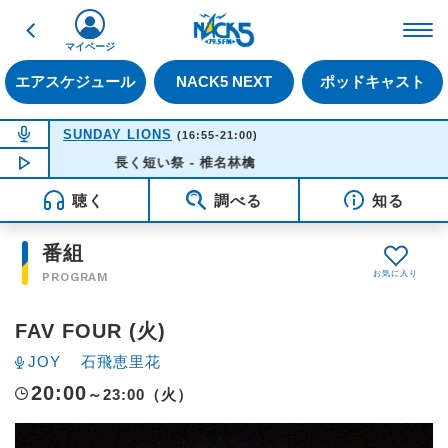
戻る
FM NACK5 79.5MHz（
マイページ
エアスケジュール
NACK5 NEXT
ポッドキャスト
NOW ON AIR
SUNDAY LIONS
(16:55-21:00)
NOW PLAYING
長く短い祭 - 椎名林檎
16:35
聴く
調べる
知る
番組
PROGRAM
FAV FOUR (火)
JOY
石飛恵里花
20:00
～23:00（火）