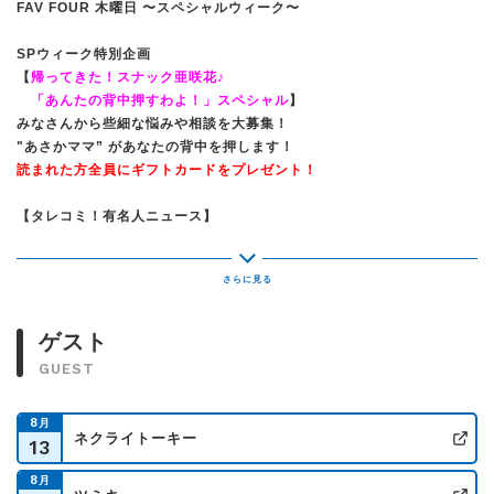
FAV FOUR 木曜日 〜スペシャルウィーク〜
SPウィーク特別企画
【
帰ってきた！スナック亜咲花♪
「あんたの背中押すわよ！」スペシャル
】
みなさんから些細な悩みや相談を大募集！
"あさかママ” があなたの背中を押します！
読まれた方全員にギフトカードをプレゼント！
【タレコミ！有名人ニュース】
有名人のSNSでの言動やネットニュースの情報を募集！
【朝倉さやのんだがらよ！！】
山形県出身のシンガーソングライター朝倉さやさんが担当！
今回のテーマ：
リセットしたい時に聴きたい曲！
ゲスト
GUEST
【ゲスト】
3人組音楽ユニット
ClariS
8
月
ネクライトーキー
13
番組のXアカウントは〈@fav795〉
公
ハッシュタグ〈#fav795〉をつけて
8
月