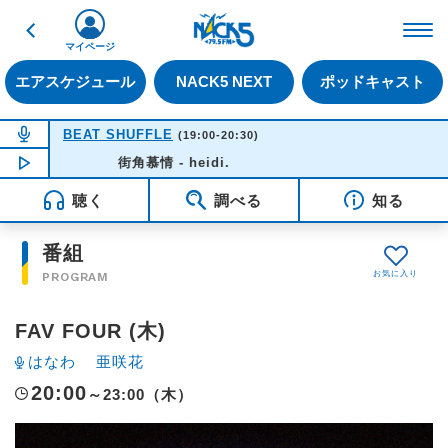
戻る
FM NACK5 79.5MHz（
マイページ
エアスケジュール
NACK5 NEXT
ポッドキャスト
NOW ON AIR
BEAT SHUFFLE
(19:00-20:30)
NOW PLAYING
街角慕情 - heidi.
19:51
聴く
調べる
知る
番組
PROGRAM
FAV FOUR (木)
はなわ
亜咲花
20:00
～23:00（木）