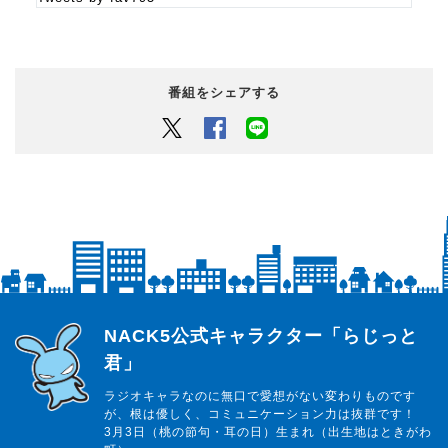
番組をシェアする
Twitter
Facebook
LINEでシェアするボタン
らじっと君
NACK5公式キャラクター「らじっと
君」
ラジオキャラなのに無口で愛想がない変わりものです
が、根は優しく、コミュニケーション力は抜群です！
3月3日（桃の節句・耳の日）生まれ（出生地はときがわ