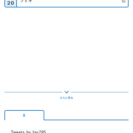
ポストしてください！
ツミキ
20
公
番組紹介
オトナの「好き」を集めて、オトナの楽しさを満喫する3時間
職場では上司と部下の間で板挟み。家庭でも肩身の狭い思い
を強いられ…
働き盛りの世代にとっては、何かと息苦しい事が多い現代社
会。
そんな「大人」層をメインターゲットに、
「ポジティブ」「笑顔」を世の中に提供するのがこの番組。
オトナが元気になると日本が元気になるプログラム！
X
Tweets by fav795