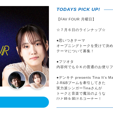
TODAYS PICK UP!
【FAV FOUR 月曜日】
☆７月６日のラインナップ☆
●思いつきテーマ
オープニングトークを受けて決
テーマについて募集！
●フツオタ
内容何でもＯＫの普通のお便り
●デンキチ presents Tina It’s Ma
J-R&Bブームを牽引してきた
実⼒派シンガーTinaさんが
トークと音楽で魔法のような
ひと時を届けるコーナー！
！
●大ぎりぎり相撲