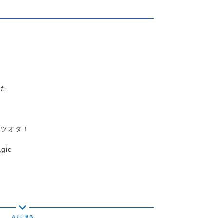
めた
フツオタ！
gic