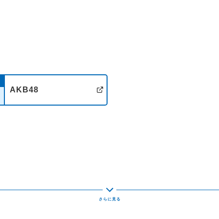
今場所のお題は
【この夏、劇場公開され…ない
『ヒドイ・ストーリー5』、その
●パーカーズのHappy Fishing!!
パーカーズ・豊田賢一郎さんが
さらに、バンドメンバーが毎週1
メッセージは、ハッピーな出来
AKB48
●BGM VS B.O.K
イト
公式サイト
B.O.Kことバカボン鬼塚がBGM
毎回、リスナーの皆さんからい
紹介します。…すると、どこか
その曲に引っ張られず、バカボ
●ゲストコーナー
今夜のゲストは【GOOD BYE 
◆番組Xアカウントは【@fav79
ハッシュタグ【#fav795】を