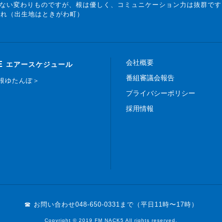
ない変わりものですが、根は優しく、コミュニケーション力は抜群です
まれ（出生地はときがわ町）
会社概要
E
エアースケジュール
番組審議会報告
白根ゆたんぽ＞
プライバシーポリシー
採用情報
☎ お問い合わせ
048-650-0331まで（平日11時〜17時）
Copyright © 2019 FM NACK5 All rights reserved.