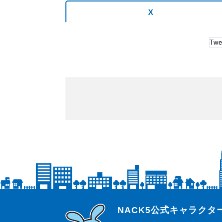
X
Twe
らじっと君
NACK5公式キャラク