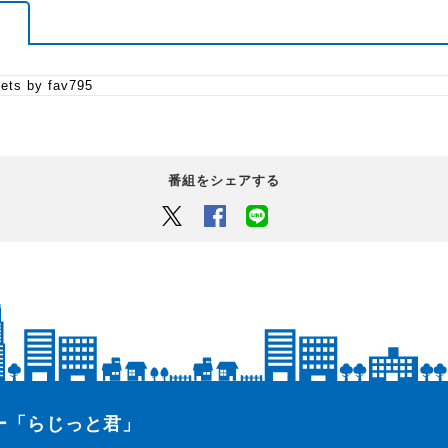
番組紹介
オトナの「好き」を集めて、オト
ets by fav795
職場では上司と部下の間で板挟
働き盛りの世代にとっては、何
そんな「大人」層をメインター
番組をシェアする
「ポジティブ」「笑顔」を世の
と日本が元気になるプログラム
Twitter
Facebook
LINEでシェアするボタン
ター「らじっと君」