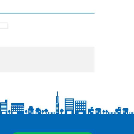
ナの楽しさを満喫する3時間
み。家庭でも肩身の狭い思いを強いられ…
かと息苦しい事が多い現代社会。
ゲットに、
中に提供するのがこの番組。オトナが元気になる
！