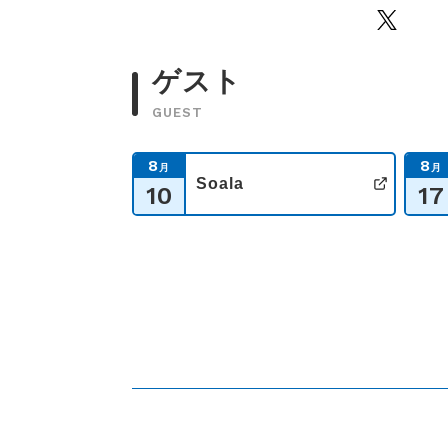
Twitter
ゲスト
GUEST
8
8
月
月
Soala
10
17
公式サ