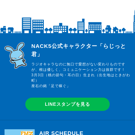
らじっと君
NACK5公式キャラクター「らじっと
君」
ラジオキャラなのに無口で愛想がない変わりものです
が、根は優しく、コミュニケーション力は抜群です！
3月3日（桃の節句・耳の日）生まれ（出生地はときがわ
町）
座右の銘「足で稼ぐ」
LINEスタンプを見る
AIR SCHEDULE