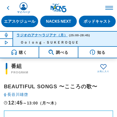
戻る
FM NACK5 79.5MHz（
マイページ
エアスケジュール
NACK5 NEXT
ポッドキャスト
NOW ON AIR
ラジオのアナ〜ラジアナ（月）
(25:00-28:45)
NOW PLAYING
Ｏｏｌｏｎｇ - ＳＵＫＥＲＯＱＵＥ
04:29
聴く
調べる
知る
番組
PROGRAM
BEAUTIFUL SONGS 〜こころの歌〜
長谷川雄啓
12:45
～13:00（月〜木）