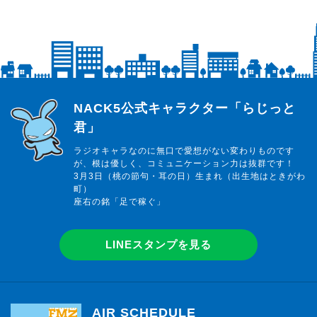
らじっと君
NACK5公式キャラクター「らじっと
君」
ラジオキャラなのに無口で愛想がない変わりものです
が、根は優しく、コミュニケーション力は抜群です！
3月3日（桃の節句・耳の日）生まれ（出生地はときがわ
町）
座右の銘「足で稼ぐ」
LINEスタンプを見る
AIR SCHEDULE