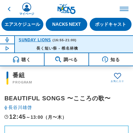
戻る
FM NACK5 79.5MHz（
マイページ
エアスケジュール
NACK5 NEXT
ポッドキャスト
NOW ON AIR
SUNDAY LIONS
(16:55-21:00)
NOW PLAYING
長く短い祭 - 椎名林檎
16:35
聴く
調べる
知る
番組
PROGRAM
BEAUTIFUL SONGS 〜こころの歌〜
長谷川雄啓
12:45
～13:00（月〜木）