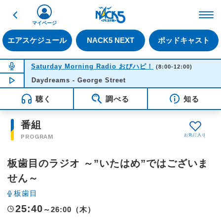
戻る
FM NACK5 79.5MHz（
マイページ
エアスケジュール
NACK5 NEXT
ポッドキャスト
NOW ON AIR
Saturday Morning Radio おびハピ！
(8:00-12:00)
NOW PLAYING
Daydreams - George Street
11:49
聴く
調べる
知る
番組
PROGRAM
板歯目のラジオ ～”いたはめ”ではございま
せん～
板歯目
25:40
～26:00（木）