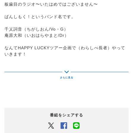
板歯目のラジオ〜いたはめではございません〜
ばんしもく！というバンド名です。
千乂詞音（ちがしおん/Vo・G）
庵原大和（いおはらやまと/Dr）
なんてHAPPY LUCKYツアー企画で（わらしべ長者）やって
いきます！
HAPPYになれたらいいな！
先週の鉄風東京 から DNAGAINZ とのわらしべ長者企
画！
一体何になったのか？！
番組をシェアする
今夜もONAIRをチェック4649☑️
Twitter
Facebook
LINEでシェアするボタン