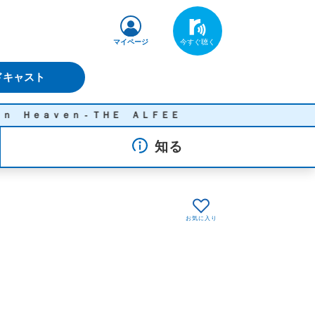
マイページ
ドキャスト
ｖｅｎ - ＴＨＥ ＡＬＦＥＥ
知る