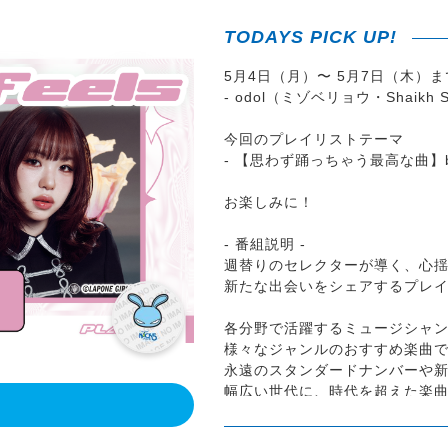
TODAYS PICK UP!
5月4日（月）〜 5月7日（木）
- odol（ミゾベリョウ・Shaikh 
今回のプレイリストテーマ
- 【思わず踊っちゃう最高な曲】by Sh
お楽しみに！
- 番組説明 -
週替りのセレクターが導く、心
新たな出会いをシェアするプレイリス
各分野で活躍するミュージシャ
様々なジャンルのおすすめ楽曲で
永遠のスタンダードナンバーや
幅広い世代に、時代を超えた楽
！
♪番組Xアカウントは_ @feels79