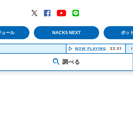
エムナックファイブ）
Twitter
Facebook
YouTube
LINE
ジュール
NACK5 NEXT
ポッ
NOW PLAYING
Ｄａｎｃｉｎｇ ｉｎ Ｈｅａ
22:31
調べる