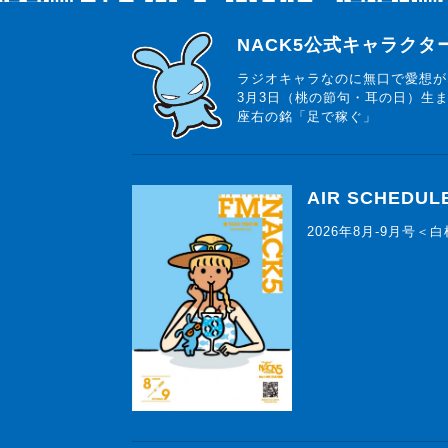
らじっと君
NACK5公式キャラク
ラジオキャラなのに無口で愛想が
3月3日（桃の節句・耳の日）生
座右の銘「足で稼ぐ」
AIR SCHEDUL
2026年8月-9月号＜