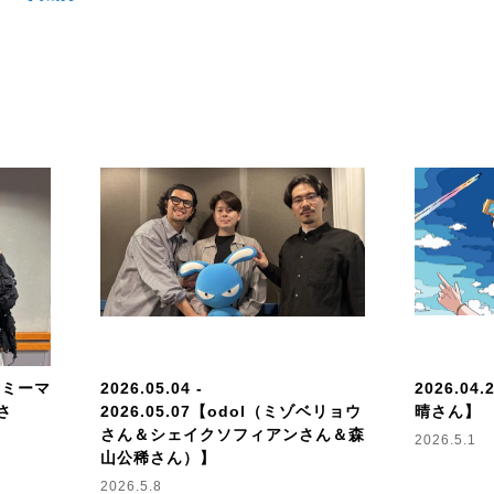
eels795 _を付けてポストして下さい！
揺さぶる音楽の時間。
イリストプログラム
『ALL The Feels』
ンや俳優、タレントや文化人が、
NACK5の夜をプロデュースします。
新たな出会いとなるようなナンバーなど、
曲たちをお届けします。
14【ミーマ
2026.05.04 -
2026.04.
さ
2026.05.07【odol（ミゾベリョウ
晴さん】
さん＆シェイクソフィアンさん＆森
2026.5.1
山公稀さん）】
2026.5.8