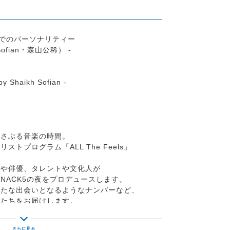
までのパーソナリティー
Sofian・森山公稀） -
aikh Sofian -
揺さぶる音楽の時間。
トプログラム「ALL The Feels」
ンや俳優、タレントや文化人が
NACK5の夜をプロデュースします。
新たな出会いとなるようなナンバーなど、
曲たちをお届けします。
5