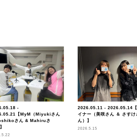
番組の感想は、ハッシュタグ_ #f
番組紹介
週替りのセレクターが導く、心
新たな出会いをシェアするプレ
各分野で活躍するミュージシャ
様々なジャンルのおすすめ楽曲で
永遠のスタンダードナンバーや
幅広い世代に、時代を超えた楽
.05.18 -
2026.05.11 - 2026.05.
6.05.21【MyM（Miyukiさん
イナー（美咲さん ＆ さすけ
oshikoさん & Mahiruさ
ん）】
】
2026.5.15
.5.22