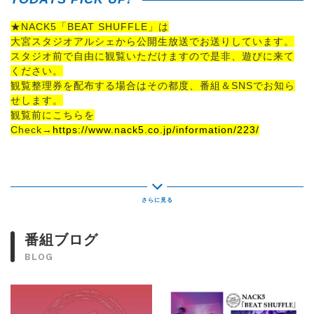
★NACK5「BEAT SHUFFLE」は
大宮スタジオアルシェから公開生放送でお送りしています。
スタジオ前で自由に観覧いただけますので是非、遊びに来て
ください。
観覧整理券を配布する場合はその都度、番組＆SNSでお知ら
せします。
観覧前にこちらを
Check→
https://www.nack5.co.jp/information/223/
≪ 7月10日のメニュー ≫
■19時台前半はリクエストにおこたえします。
7月31日（金）開催【NACK KEYAKI ON-DO】の続報も！？
番組ブログ
■19:25～
BLOG
7月8日にシングル「Original Not Found」をリリース♪
今年は東名阪で主催フェス≪バグサミ≫を開催する
【BugLug（一聖×優×燕）】がスタジオ生出演！