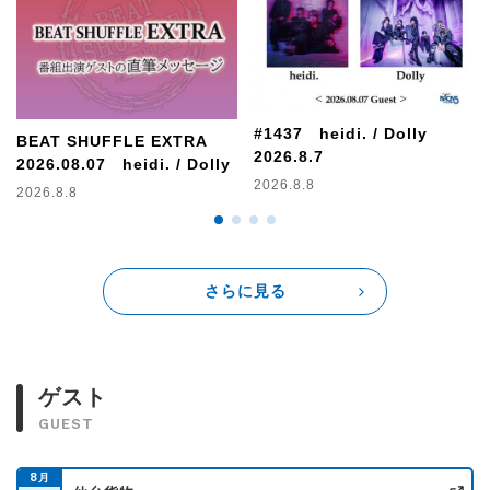
■20時台には…
【NACK KEYAKI ON-DO】に続くビッグニュースの発表
が！？
アレコレ予想しながらお待ちください。
■ゲストへの質問やリクエスト、ライブの感想などお待ちして
#1437 heidi. / Dolly
BEAT SHUFFLE EXTRA
います！
2026.8.7
2026.08.07 heidi. / Dolly
抽選で3名様にビッフルステッカーをプレゼント☆
2026.8.8
2026.8.8
浅井博章のサイン入りご希望の方は「サイン入り希望」とご
記入ください。
さらに見る
番組紹介
1998年10月にスタートした
「V-ROCK完全攻略プログラム
BEAT SHUFFLE」。
老舗番組ならではの情報量で、V−ROCKファンのカユイとこ
ゲスト
ろに手が届く90分をオンエア♪
GUEST
大宮スタジオアルシェから公開生放送です。是非遊びにきて
ください！
8
月