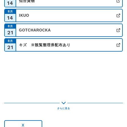
仙台貨物
14
公
8
月
IKUO
14
公
8
月
GOTCHAROCKA
21
公
8
月
キズ ※観覧整理券配布あり
21
公
X