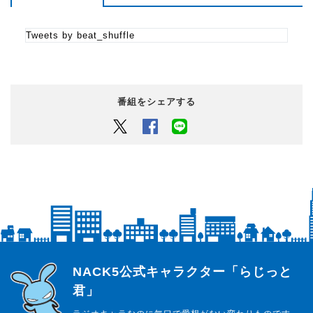
Tweets by beat_shuffle
番組をシェアする
Twitter
Facebook
LINEでシェアするボタン
らじっと君
NACK5公式キャラクター「らじっと
君」