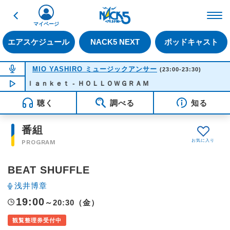
戻る
FM NACK5 79.5MHz（
マイページ
エアスケジュール
NACK5 NEXT
ポッドキャスト
NOW ON AIR
MIO YASHIRO ミュージックアンサー
(23:00-23:30)
Ｂｌａｎｋｅｔ - ＨＯＬＬＯＷＧＲＡＭ
NOW PLAYING
23:00
聴く
調べる
知る
番組
PROGRAM
BEAT SHUFFLE
浅井博章
19:00
～20:30（金）
観覧整理券受付中