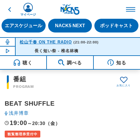
戻る
FM NACK5 79.5MHz（
マイページ
エアスケジュール
NACK5 NEXT
ポッドキャスト
NOW ON AIR
松山千春 ON THE RADIO
(21:00-22:00)
NOW PLAYING
長く短い祭 - 椎名林檎
16:35
聴く
調べる
知る
番組
PROGRAM
BEAT SHUFFLE
浅井博章
19:00
～20:30（金）
観覧整理券受付中