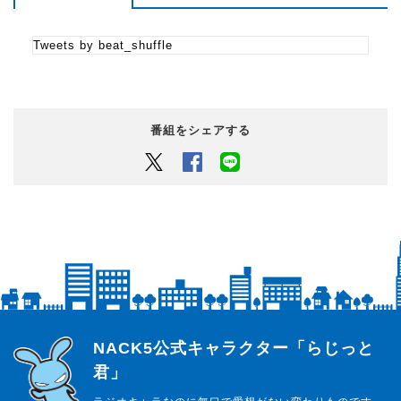
Tweets by beat_shuffle
番組をシェアする
Twitter
Facebook
LINEでシェアするボタン
らじっと君
NACK5公式キャラクター「らじっと
君」