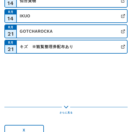
仙台貨物
14
公
8
月
IKUO
14
公
8
月
GOTCHAROCKA
21
公
8
月
キズ ※観覧整理券配布あり
21
公
X