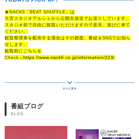
★NACK5「BEAT SHUFFLE」は
大宮スタジオアルシェから公開生放送でお送りしています。
スタジオ前で自由に観覧いただけますので是非、遊びに来て
ください。
観覧整理券を配布する場合はその都度、番組＆SNSでお知ら
せします。
観覧前にこちらを
Check→
https://www.nack5.co.jp/information/223/
≪ 6月12日のメニュー ≫
■今週はダブルゲスト！
①19:25～
番組ブログ
6月10日に4th アルバム「ARTiFACT」をリリース♪
BLOG
【NUL.（HIZUMI×MASATO）】がスタジオアルシェ生出
演！
②20:00～