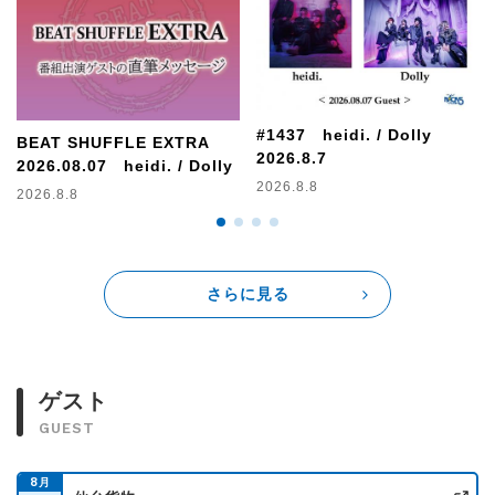
6月3日にシングル「Static Eden/」をリリースした
【Verde/（Shou）】は8時台に生出演！
■ゲストへの質問やリクエスト、ライブの感想をお待ちしてい
ます！
抽選で3名様にビッフルステッカーをプレゼント☆
#1437 heidi. / Dolly
BEAT SHUFFLE EXTRA
浅井博章のサイン入りご希望の方は
2026.8.7
2026.08.07 heidi. / Dolly
「サイン入り希望」とご記入をお忘れなく。
2026.8.8
2026.8.8
番組紹介
1998年10月にスタートした
「V-ROCK完全攻略プログラム
さらに見る
BEAT SHUFFLE」。
老舗番組ならではの情報量で、V−ROCKファンのカユイとこ
ろに手が届く90分をオンエア♪
大宮スタジオアルシェから公開生放送です。是非遊びにきて
ください！
ゲスト
GUEST
8
月