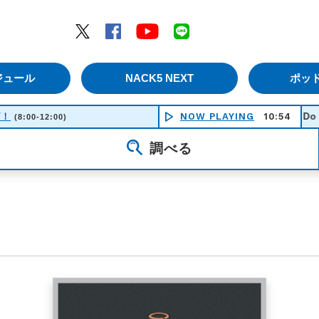
エムナックファイブ）
Twitter
Facebook
YouTube
LINE
ジュール
NACK5 NEXT
ポッ
ピ！
NOW PLAYING
Whatcha’ Gonna Do For M
10:54
(8:00-12:00)
調べる