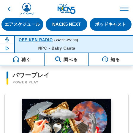
戻る
FM NACK5 79.5MHz（
マイページ
エアスケジュール
NACK5 NEXT
ポッドキャスト
NOW ON AIR
OFF KEN RADIO
(24:30-25:00)
NOW PLAYING
NPC - Baby Canta
00:41
聴く
調べる
知る
パワープレイ
POWER PLAY