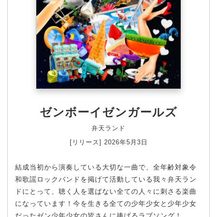
ゼンボーイゼンガールズ
弁天ランド
[リリース] 2026年5月3日
結成当初から演奏している大切な一曲で、全年齢対象令
和歌謡ロックバンドを掲げて活動している我々弁天ラン
ドにとって、聴く人を選ばない全ての人々に刺さる楽曲
になっています！今を生きる全ての少年少女と少年少女
だったゼン少年少女の皆さんに捧げるラブソング！