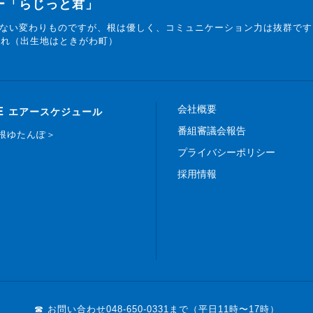
ター「らじっと君」
ない変わりものですが、根は優しく、コミュニケーション力は抜群です
まれ（出生地はときがわ町）
会社概要
E
エアースケジュール
番組審議会報告
白根ゆたんぽ＞
プライバシーポリシー
採用情報
☎ お問い合わせ
048-650-0331まで（平日11時〜17時）