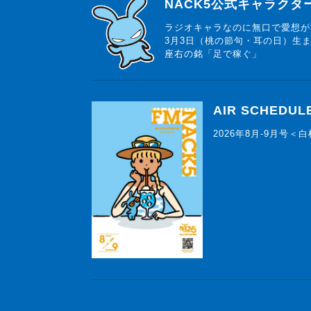
らじっと君
NACK5公式キャラク
ラジオキャラなのに無口で愛想が
3月3日（桃の節句・耳の日）生
座右の銘「足で稼ぐ」
AIR SCHEDUL
2026年8月-9月号＜