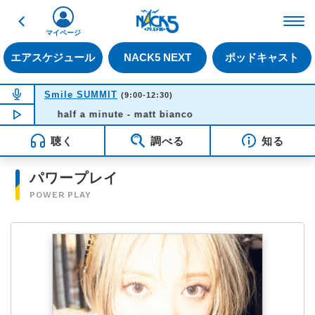
戻る
FM NACK5 79.5MHz（
マイページ
エアスケジュール
NACK5 NEXT
ポッドキャスト
NOW ON AIR
Smile SUMMIT
(9:00-12:30)
NOW PLAYING
half a minute - matt bianco
09:01
聴く
調べる
知る
パワープレイ
POWER PLAY