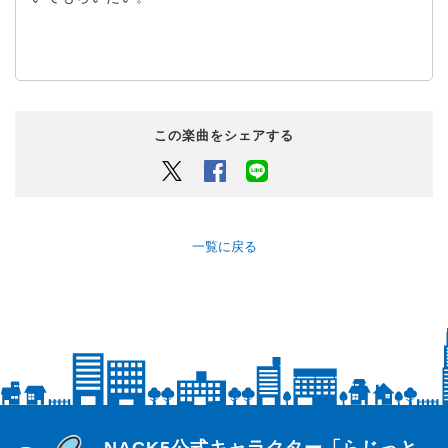
この楽曲をシェアする
Twitter
Facebook
LINEでシェアするボタン
一覧に戻る
らじっと君