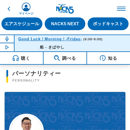
戻る
FM NACK5 79.5MHz（
マイページ
エアスケジュール
NACK5 NEXT
ポッドキャスト
NOW ON AIR
Good Luck！Morning！-Friday-
(6:00-9:00)
NOW PLAYING
船 - きばやし
06:33
聴く
調べる
知る
パーソナリティー
PERSONALITY