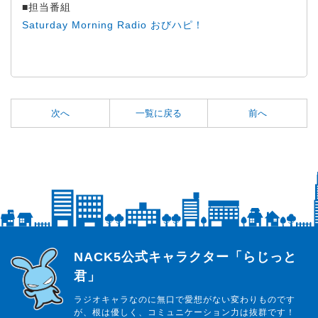
■担当番組
Saturday Morning Radio おびハピ！
次へ
一覧に戻る
前へ
らじっと君
NACK5公式キャラクター「らじっと
君」
ラジオキャラなのに無口で愛想がない変わりものです
が、根は優しく、コミュニケーション力は抜群です！