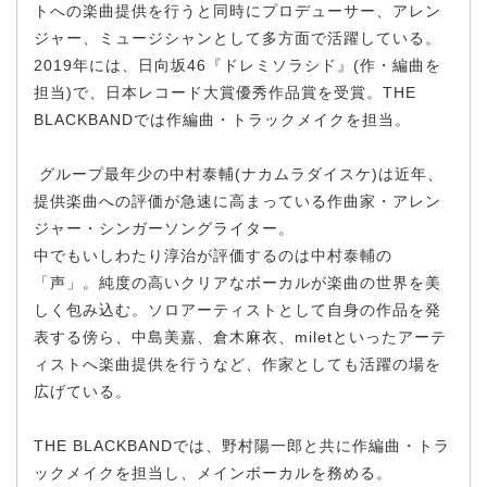
トへの楽曲提供を行うと同時にプロデューサー、アレン
ジャー、ミュージシャンとして多方面で活躍している。
2019年には、日向坂46『ドレミソラシド』(作・編曲を
担当)で、日本レコード大賞優秀作品賞を受賞。THE
BLACKBANDでは作編曲・トラックメイクを担当。
グループ最年少の中村泰輔(ナカムラダイスケ)は近年、
提供楽曲への評価が急速に高まっている作曲家・アレン
ジャー・シンガーソングライター。
中でもいしわたり淳治が評価するのは中村泰輔の
「声」。純度の高いクリアなボーカルが楽曲の世界を美
しく包み込む。ソロアーティストとして自身の作品を発
表する傍ら、中島美嘉、倉木麻衣、miletといったアーテ
ィストへ楽曲提供を行うなど、作家としても活躍の場を
広げている。
THE BLACKBANDでは、野村陽一郎と共に作編曲・トラ
ックメイクを担当し、メインボーカルを務める。