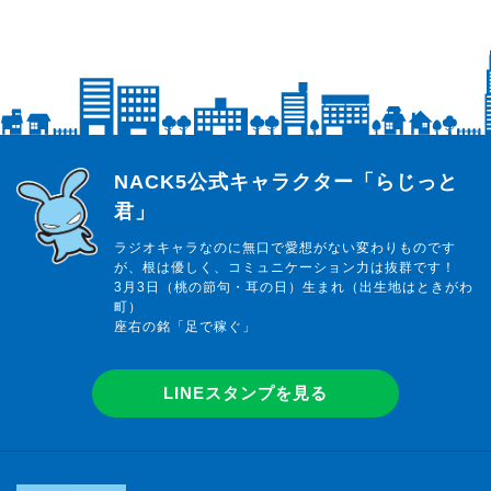
らじっと君
NACK5公式キャラクター「らじっと
君」
ラジオキャラなのに無口で愛想がない変わりものです
が、根は優しく、コミュニケーション力は抜群です！
3月3日（桃の節句・耳の日）生まれ（出生地はときがわ
町）
座右の銘「足で稼ぐ」
LINEスタンプを見る