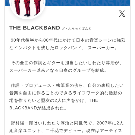
Twit
THE BLACKBAND
ざ・ぶらっくばんど
90年代後半から00年代にかけて日本の音楽シーンに強烈
なインパクトを残したロックバンド、 スーパーカー。
その全曲の作詞とギターを担当したいしわたり淳治が、
スーパーカー以来となる自身のグループを結成。
作詞・プロデュース・執筆業の傍ら、自分の表現したい
音楽を自由に作ることのできるライフワーク的な活動の
場を作りたいと盟友の2人に声をかけ、THE
BLACKBANDが結成された。
野村陽一郎はいしわたり淳治と同世代で、2007年に2人
組音楽ユニット、二千花でデビュー。現在はアーティス