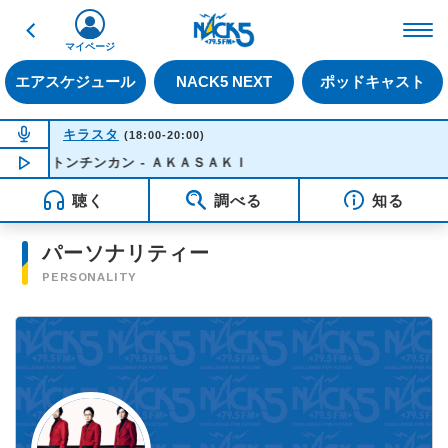
戻る
FM NACK5 79.5MHz（
マイページ
エアスケジュール
NACK5 NEXT
ポッドキャスト
NOW ON AIR
キラスタ
(18:00-20:00)
トンチンカン - ＡＫＡＳＡＫＩ
NOW PLAYING
18:50
聴く
調べる
知る
パーソナリティー
PERSONALITY