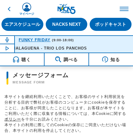
戻る
FM NACK5 79.5MHz（
マイページ
エアスケジュール
NACK5 NEXT
ポッドキャスト
NOW ON AIR
FUNKY FRIDAY
(9:00-18:00)
LA MALAGUENA - TRIO LOS PANCHOS
NOW PLAYING
11:25
聴く
調べる
知る
メッセージフォーム
MESSAGE FORM
本サイトを継続利用いただくことで、お客様のサイト利用状況を
分析する目的で弊社がお客様のコンピュータにcookieを保存する
ことに、お客様が同意したことになります。お客様が本サイトを
ご利用いただく際に収集する情報については、本Cookieに関する
ポリシー
を十分にお読みください。
本サイトの利用に際してのCookieの保存にご同意いただけない場
合、本サイトの利用を停止してください。