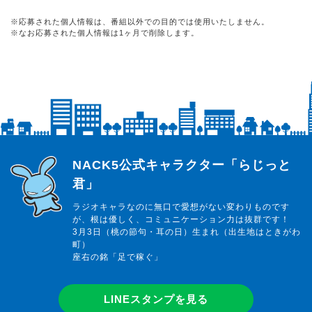
※応募された個人情報は、番組以外での目的では使用いたしません。
※なお応募された個人情報は1ヶ月で削除します。
らじっと君
NACK5公式キャラクター「らじっと
君」
ラジオキャラなのに無口で愛想がない変わりものです
が、根は優しく、コミュニケーション力は抜群です！
3月3日（桃の節句・耳の日）生まれ（出生地はときがわ
町）
座右の銘「足で稼ぐ」
LINEスタンプを見る