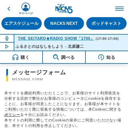
戻る
FM NACK5 79.5MHz（
マイページ
エアスケジュール
NACK5 NEXT
ポッドキャスト
NOW ON AIR
THE SEITARO★RADIO SHOW「1700」
(17:00-17:50)
ふるさとのはなしをしよう - 北原謙二
NOW PLAYING
17:19
聴く
調べる
知る
メッセージフォーム
MESSAGE FORM
本サイトを継続利用いただくことで、お客様のサイト利用状況を
分析する目的で弊社がお客様のコンピュータにcookieを保存する
ことに、お客様が同意したことになります。お客様が本サイトを
ご利用いただく際に収集する情報については、本Cookieに関する
ポリシー
を十分にお読みください。
本サイトの利用に際してのCookieの保存にご同意いただけない場
合、本サイトの利用を停止してください。