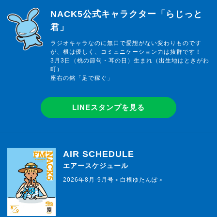
らじっと君
NACK5公式キャラクター「らじっと
君」
ラジオキャラなのに無口で愛想がない変わりものです
が、根は優しく、コミュニケーション力は抜群です！
3月3日（桃の節句・耳の日）生まれ（出生地はときがわ
町）
座右の銘「足で稼ぐ」
LINEスタンプを見る
AIR SCHEDULE
エアースケジュール
2026年8月-9月号＜白根ゆたんぽ＞