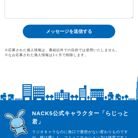
※応募された個人情報は、番組以外での目的では使用いたしません。
※なお応募された個人情報は1ヶ月で削除します。
らじっと君
NACK5公式キャラクター「らじっと
君」
ラジオキャラなのに無口で愛想がない変わりものです
が、根は優しく、コミュニケーション力は抜群です！