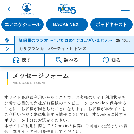
戻る
FM NACK5 79.5MHz（
マイページ
エアスケジュール
NACK5 NEXT
ポッドキャスト
NOW ON AIR
板歯目のラジオ ～”いたはめ”ではございません～
(25:40-26:00)
NOW PLAYING
カサブランカ - バーティ・ヒギンズ
01:46
聴く
調べる
知る
メッセージフォーム
MESSAGE FORM
本サイトを継続利用いただくことで、お客様のサイト利用状況を
分析する目的で弊社がお客様のコンピュータにcookieを保存する
ことに、お客様が同意したことになります。お客様が本サイトを
ご利用いただく際に収集する情報については、本Cookieに関する
ポリシー
を十分にお読みください。
本サイトの利用に際してのCookieの保存にご同意いただけない場
合、本サイトの利用を停止してください。