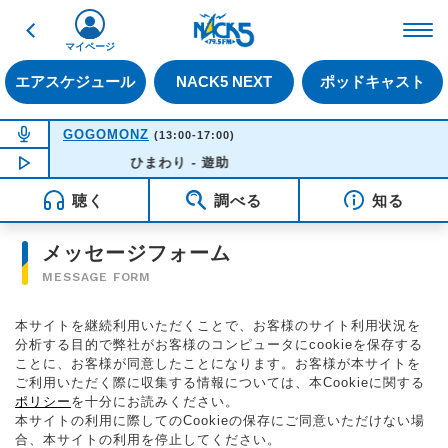
戻る
FM NACK5 79.5MHz（
マイページ
エアスケジュール
NACK5 NEXT
ポッドキャスト
NOW ON AIR
GOGOMONZ
(13:00-17:00)
NOW PLAYING
ひまわり - 遊助
16:30
聴く
調べる
知る
メッセージフォーム
MESSAGE FORM
本サイトを継続利用いただくことで、お客様のサイト利用状況を
分析する目的で弊社がお客様のコンピュータにcookieを保存する
ことに、お客様が同意したことになります。お客様が本サイトを
ご利用いただく際に収集する情報については、本Cookieに関する
ポリシー
を十分にお読みください。
本サイトの利用に際してのCookieの保存にご同意いただけない場
合、本サイトの利用を停止してください。