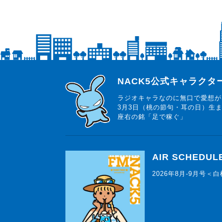
らじっと君
NACK5公式キャラク
ラジオキャラなのに無口で愛想が
3月3日（桃の節句・耳の日）生
座右の銘「足で稼ぐ」
AIR SCHEDUL
2026年8月-9月号＜