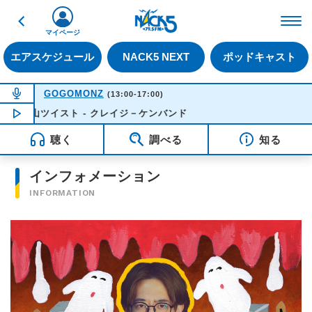
戻る
FM NACK5 79.5MHz（
マイページ
エアスケジュール
NACK5 NEXT
ポッドキャスト
NOW ON AIR
GOGOMONZ
(13:00-17:00)
葉山ツイスト - クレイジ－ケンバンド
NOW PLAYING
15:17
聴く
調べる
知る
インフォメーション
INFORMATION