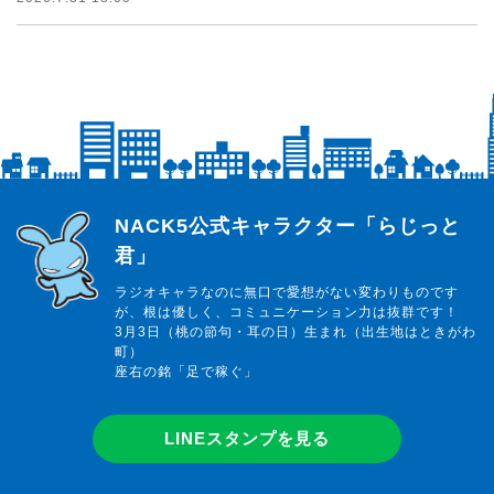
らじっと君
NACK5公式キャラクター「らじっと
君」
ラジオキャラなのに無口で愛想がない変わりものです
が、根は優しく、コミュニケーション力は抜群です！
3月3日（桃の節句・耳の日）生まれ（出生地はときがわ
町）
座右の銘「足で稼ぐ」
LINEスタンプを見る