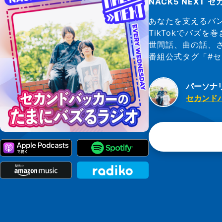
NACK5 NEX
あなたを支えるバン
TikTokでバズ
世間話、曲の話、
番組公式タグ「#
パーソナ
セカンド