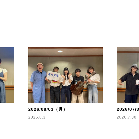
入間国際宣言」の西田どらやきと斉藤百香がお笑
カハシヒョウリ、木曜日は三浦祐太朗と斉藤百
した2時間を、それぞれの曜日でキラッとする
「キラスタ」です！
2026/08/03（月）
2026/07/
2026.8.3
2026.7.30