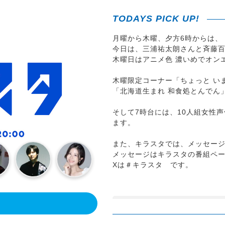
TODAYS PICK UP!
月曜から木曜、夕方6時からは、
今日は、三浦祐太朗さんと斉藤百
木曜日はアニメ色 濃いめでオン
木曜限定コーナー「ちょっと い
「北海道生まれ 和食処とんでん
そして7時台には、10人組女性
ます。
また、キラスタでは、メッセージ
メッセージはキラスタの番組ペ
Xは＃キラスタ です。
！
番組紹介