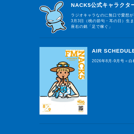
らじっと君
NACK5公式キャラク
ラジオキャラなのに無口で愛想が
3月3日（桃の節句・耳の日）生
座右の銘「足で稼ぐ」
AIR SCHEDUL
2026年8月-9月号＜