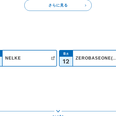
さらに見る
8
月
NELKE
ZEROBASEONE(※コ
12
イト
公式サイト
イト