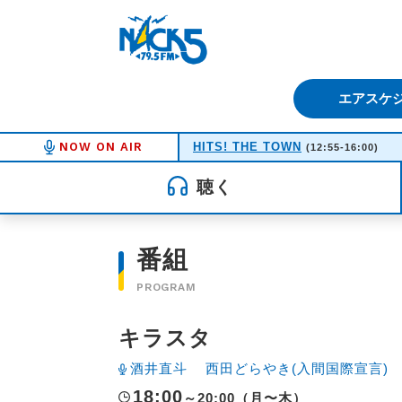
FM NACK5 79.5MHz（エフ
エアスケ
NOW ON AIR
HITS! THE TOWN
(12:55-16:00)
聴く
番組
PROGRAM
キラスタ
酒井直斗
西田どらやき(入間国際宣言)
18:00
～20:00（月〜木）