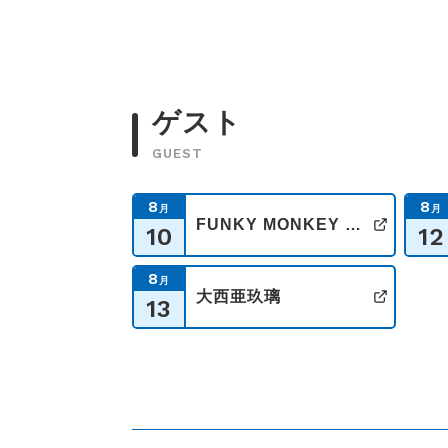
ゲスト
GUEST
8
8
月
月
FUNKY MONKEY BΛBY'S
10
12
公式サ
8
月
大西亜玖璃
13
公式サ