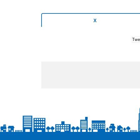
X
Twe