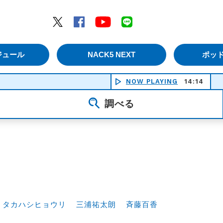
エムナックファイブ）
Twitter
Facebook
YouTube
LINE
ジュール
NACK5 NEXT
ポッ
NOW PLAYING
14:14
調べる
タカハシヒョウリ
三浦祐太朗
斉藤百香