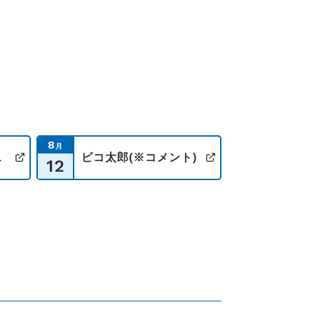
8
月
メント)
ピコ太郎(※コメント)
12
公式サイト
公式サイト